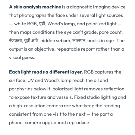
A skin analysis machine
is a diagnostic imaging device
that photographs the face under several light sources
— white RGB
, यूवी,
Wood's lamp
,
and polarized light —
then maps conditions the eye can't grade
:
pore count
,
रंजकता, यूवी क्षति,
hidden sebum
, लालपन,
and skin age
.
The
output is an objective
,
repeatable report rather than a
visual guess
.
Each light reads a different layer
.
RGB captures the
surface
;
UV and Wood's lamp reach the oil and
porphyrins below it
;
polarized light removes reflection
to expose texture and vessels
.
Fixed studio lighting and
a high-resolution camera are what keep the reading
consistent from one visit to the next — the part a
phone-camera app cannot reproduce
.