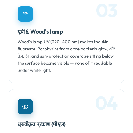
03
यूवी &
Wood's lamp
Wood's lamp UV
(320
–400 nm
)
makes the skin
fluoresce
.
Porphyrins from acne bacteria glow
, और
तेल, रंग,
and sun-protection coverage sitting below
the surface become visible — none of it readable
under white light
.
04
ध्रुवीकृत प्रकाश (पी एल)