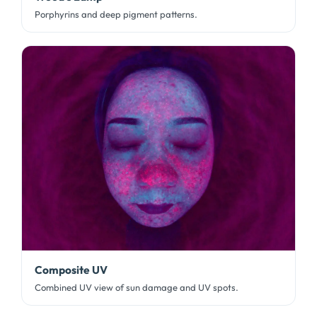
Porphyrins and deep pigment patterns
.
Composite UV
Combined UV view of sun damage and UV spots
.