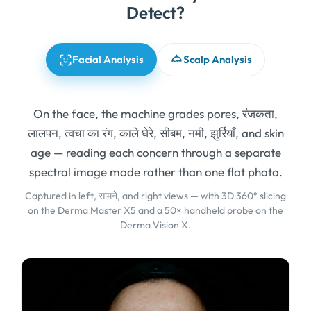
Detect
?
Facial Analysis
Scalp Analysis
On the face
,
the machine grades pores
, रंजकता,
लालपन, त्वचा का रंग, काले घेरे, सीबम, नमी, झुर्रियाँ,
and skin
age — reading each concern through a separate
spectral image mode rather than one flat photo
.
Captured in left
, सामने,
and right views — with 3D 360° slicing
on the Derma Master X5 and a 50× handheld probe on the
Derma Vision X
.