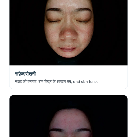
सफ़ेद रोशनी
सतह की बनावट, रोम छिद्र के आकार का,
and skin tone
.