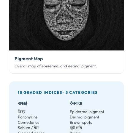
Pigment Map
Overall map of epidermal and dermal pigment
.
18
GRADED INDICES ·
5
CATEGORIES
सफाई
रंजकता
छिद्र
Epidermal pigment
Porphyrins
Dermal pigment
Comedones
Brown spots
Sebum
/ तेल
यूवी क्षति
Clogged pores
मेलास्मा