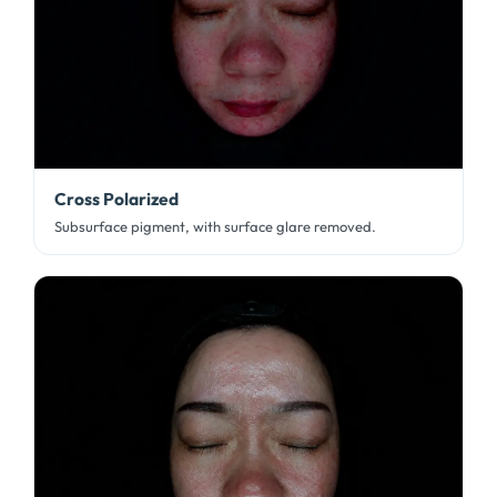
Cross Polarized
Subsurface pigment
,
with surface glare removed
.