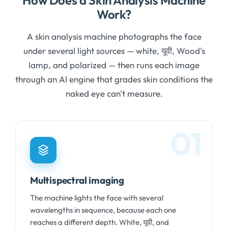
How Does a Skin Analysis Machine
Work
?
A skin analysis machine photographs the face
under several light sources — white
, यूवी,
Wood's
lamp
,
and polarized — then runs each image
through an AI engine that grades skin conditions the
naked eye can't measure
.
01
Multispectral imaging
The machine lights the face with several
wavelengths in sequence
,
because each one
reaches a different depth
.
White
, यूवी,
and