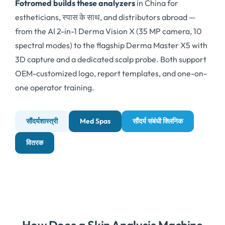
Fotromed builds these analyzers
in China for
estheticians
, स्पास के साथ,
and distributors abroad —
from the AI 2-in-1 Derma Vision X
(35
MP camera
, 10
spectral modes
)
to the flagship Derma Master X5 with
3D capture and a dedicated scalp probe
.
Both support
OEM-customized logo
,
report templates
,
and one-on-
one operator training
.
सौंदर्यशास्त्री
Med Spas
सौंदर्य संबंधी क्लिनिक
वितरक