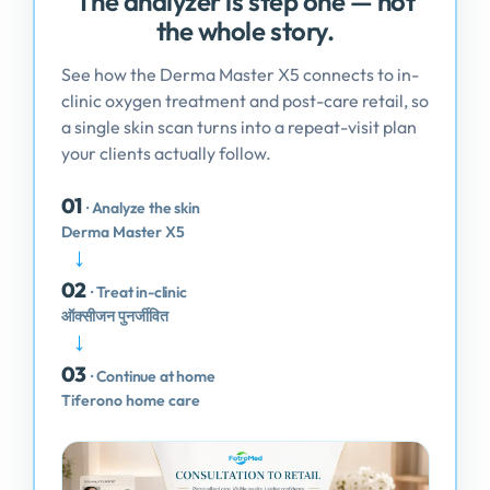
The analyzer is step one — not
the whole story
.
See how the Derma Master X5 connects to in-
clinic oxygen treatment and post-care retail
,
so
a single skin scan turns into a repeat-visit plan
your clients actually follow
.
01
· Analyze the skin
Derma Master X5
→
02
· Treat in-clinic
ऑक्सीजन पुनर्जीवित
→
03
· Continue at home
Tiferono home care