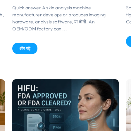
Quick answer A skin analysis machine
Sc
h
,
manufacturer develops or produces imaging
ti
hardware
,
analysis software
, या दोनों.
An
Ca
OEM/ODM factory can
...
और पढ़ें