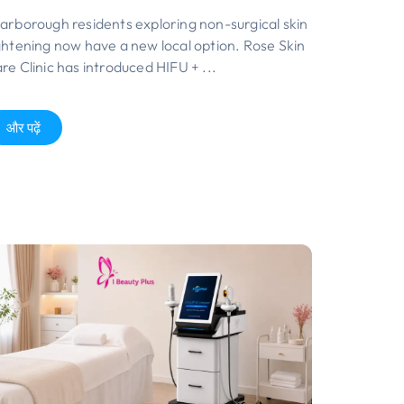
arborough residents exploring non-surgical skin
ghtening now have a new local option
.
Rose Skin
re Clinic has introduced HIFU
+ ...
और पढ़ें