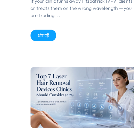
If your clinic turns away Fitzpatrick IV–VI clients
or treats them on the wrong wavelength — you
are trading
...
और पढ़ें