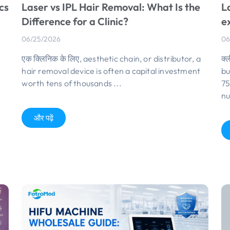
Laser vs IPL Hair Removal
:
What Is the
L
cs
Difference for a Clinic
?
e
06/25/2026
06
एक क्लिनिक के लिए,
aesthetic chain
,
or distributor
,
a
क्ल
hair removal device is often a capital investment
bu
worth tens of thousands
...
75
n
और पढ़ें