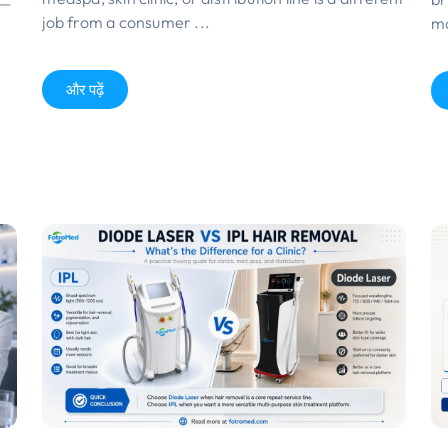
 —
job from a consumer
...
ma
और पढ़ें