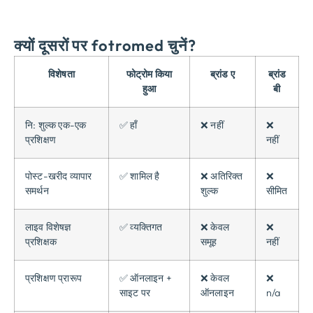
क्यों दूसरों पर fotromed चुनें?
विशेषता
फोट्रोम किया
ब्रांड ए
ब्रांड
हुआ
बी
नि: शुल्क एक-एक
✅ हाँ
❌ नहीं
❌
प्रशिक्षण
नहीं
पोस्ट-खरीद व्यापार
✅ शामिल है
❌ अतिरिक्त
❌
समर्थन
शुल्क
सीमित
लाइव विशेषज्ञ
✅ व्यक्तिगत
❌ केवल
❌
प्रशिक्षक
समूह
नहीं
प्रशिक्षण प्रारूप
✅ ऑनलाइन +
❌ केवल
❌
साइट पर
ऑनलाइन
n/a