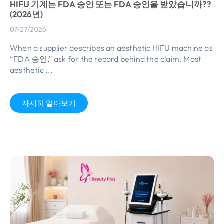
HIFU 기계는 FDA 승인 또는 FDA 승인을 받았습니까??
(2026년)
07/27/2026
When a supplier describes an aesthetic HIFU machine as
“FDA 승인,”
ask for the record behind the claim
.
Most
aesthetic
...
자세히 알아보기