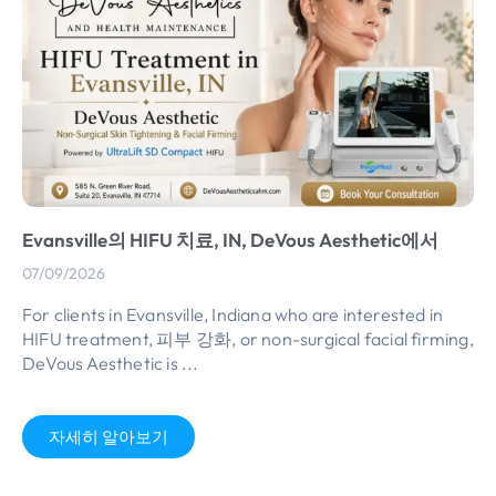
Evansville의 HIFU 치료, IN, DeVous Aesthetic에서
07/09/2026
For clients in Evansville
,
Indiana who are interested in
HIFU treatment
, 피부 강화,
or non-surgical facial firming
,
DeVous Aesthetic is
...
자세히 알아보기