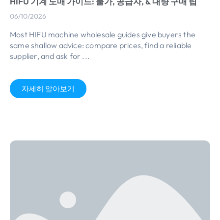
HIFU 기계 도매 가이드: 물가, 공급자, & 대량 구매 팁
06/10/2026
Most HIFU machine wholesale guides give buyers the
same shallow advice
:
compare prices
,
find a reliable
supplier
,
and ask for
...
자세히 알아보기