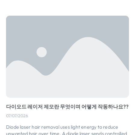
다이오드 레이저 제모란 무엇이며 어떻게 작동하나요??
07/07/2026
Diode laser hair removal uses light energy to reduce
unwanted hair over time
.
A diode laser sends controlled