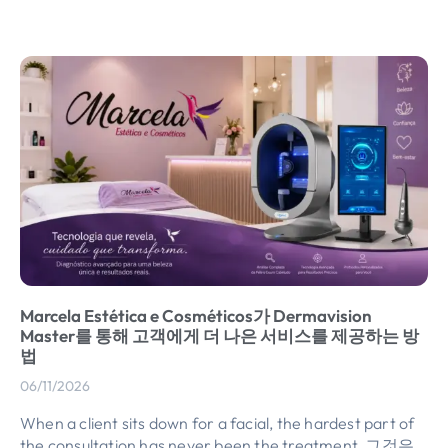
Marcela Estética e Cosméticos가 Dermavision
Master를 통해 고객에게 더 나은 서비스를 제공하는 방
법
06/11/2026
When a client sits down for a facial
,
the hardest part of
the consultation has never been the treatment
. 그것은