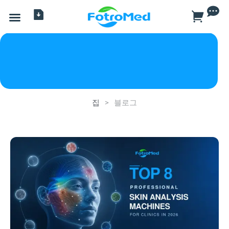
모든 제품
서비스
에 대한
살수 장치
블로그
집
>
블로그