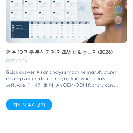
맨 위 10 피부 분석 기계 제조업체 & 공급자 (2026)
07/31/2026
Quick answer A skin analysis machine manufacturer
develops or produces imaging hardware
,
analysis
software
, 아니면 둘 다.
An OEM/ODM factory can
...
자세히 알아보기