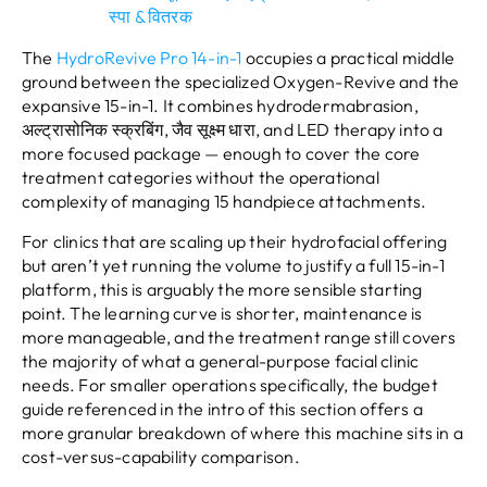
स्पा & वितरक
The
HydroRevive Pro 14-in-1
occupies a practical middle
ground between the specialized Oxygen-Revive and the
expansive 15-in-1
.
It combines hydrodermabrasion
,
अल्ट्रासोनिक स्क्रबिंग, जैव सूक्ष्म धारा,
and LED therapy into a
more focused package — enough to cover the core
treatment categories without the operational
complexity of managing
15
handpiece attachments
.
For clinics that are scaling up their hydrofacial offering
but aren’t yet running the volume to justify a full 15-in-1
platform
,
this is arguably the more sensible starting
point
.
The learning curve is shorter
,
maintenance is
more manageable
,
and the treatment range still covers
the majority of what a general-purpose facial clinic
needs
.
For smaller operations specifically
,
the budget
guide referenced in the intro of this section offers a
more granular breakdown of where this machine sits in a
cost-versus-capability comparison
.