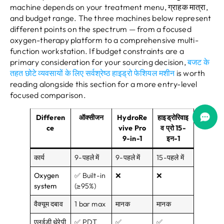
machine depends on your treatment menu
, ग्राहक मात्रा,
and budget range
.
The three machines below represent
different points on the spectrum — from a focused
oxygen-therapy platform to a comprehensive multi-
function workstation
.
If budget constraints are a
primary consideration for your sourcing decision
,
बजट के
तहत छोटे व्यवसायों के लिए सर्वश्रेष्ठ हाइड्रो फेशियल मशीन
is worth
reading alongside this section for a more entry-level
focused comparison
.
Differen
ऑक्सीजन
HydroRe
हाइड्रोरिवाइ
ce
vive Pro
व प्रो 15-
9-in-1
इन-1
कार्य
9-पहले में
9-पहले में
15-पहले में
Oxygen
✅ Built-in
❌
❌
system
(≥95%)
वैक्यूम दबाव
1
bar max
मानक
मानक
एलईडी थेरेपी
✅ PDT
✅
✅