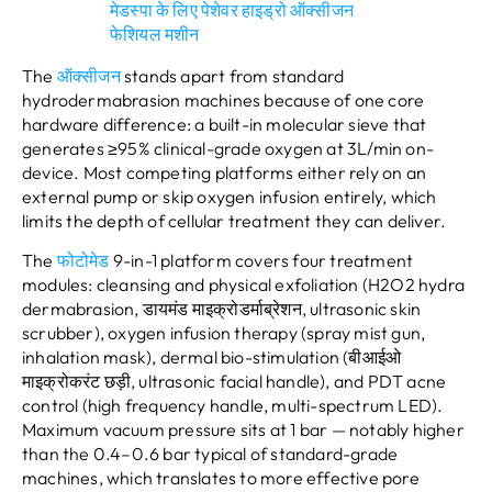
मेडस्पा के लिए पेशेवर हाइड्रो ऑक्सीजन
फेशियल मशीन
The
ऑक्सीजन
stands apart from standard
hydrodermabrasion machines because of one core
hardware difference
:
a built-in molecular sieve that
generates ≥95% clinical-grade oxygen at 3L/min on-
device
.
Most competing platforms either rely on an
external pump or skip oxygen infusion entirely
,
which
limits the depth of cellular treatment they can deliver
.
The
फोटोमेड
9-
in-1 platform covers four treatment
modules
:
cleansing and physical exfoliation
(
H2O2 hydra
dermabrasion
, डायमंड माइक्रोडर्माब्रेशन,
ultrasonic skin
scrubber
),
oxygen infusion therapy
(
spray mist gun
,
inhalation mask
),
dermal bio-stimulation
(बीआईओ
माइक्रोकरंट छड़ी,
ultrasonic facial handle
),
and PDT acne
control
(
high frequency handle
,
multi-spectrum LED
).
Maximum vacuum pressure sits at
1
bar — notably higher
than the 0.4–0.6 bar typical of standard-grade
machines
,
which translates to more effective pore