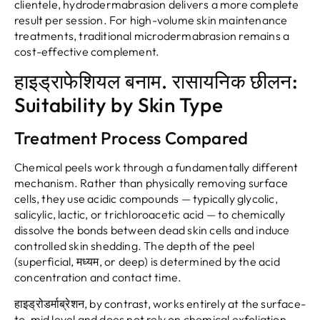
clientele
,
hydrodermabrasion delivers a more complete
result per session
.
For high-volume skin maintenance
treatments
,
traditional microdermabrasion remains a
cost-effective complement
.
हाइड्राफेशियल बनाम. रासायनिक छीलन:
Suitability by Skin Type
Treatment Process Compared
Chemical peels work through a fundamentally different
mechanism
.
Rather than physically removing surface
cells
,
they use acidic compounds — typically glycolic
,
salicylic
,
lactic
,
or trichloroacetic acid — to chemically
dissolve the bonds between dead skin cells and induce
controlled skin shedding
.
The depth of the peel
(
superficial
, मध्यम,
or deep
)
is determined by the acid
concentration and contact time
.
हाइड्रोडर्माब्रेशन,
by contrast
,
works entirely at the surface-
to-mid level and does not rely on chemical exfoliation
.