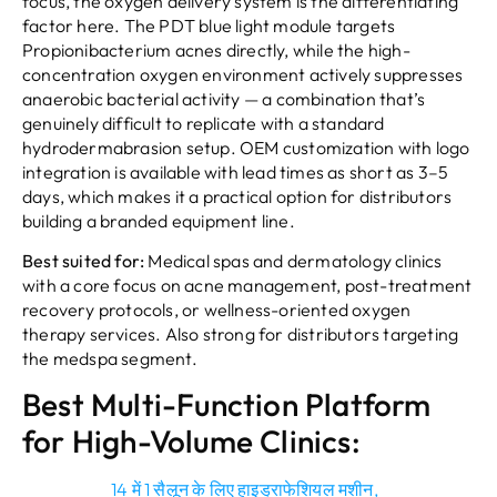
focus
,
the oxygen delivery system is the differentiating
factor here
.
The PDT blue light module targets
Propionibacterium acnes directly
,
while the high-
concentration oxygen environment actively suppresses
anaerobic bacterial activity — a combination that’s
genuinely difficult to replicate with a standard
hydrodermabrasion setup
.
OEM customization with logo
integration is available with lead times as short as 3–5
days
,
which makes it a practical option for distributors
building a branded equipment line
.
Best suited for
:
Medical spas and dermatology clinics
with a core focus on acne management
,
post-treatment
recovery protocols
,
or wellness-oriented oxygen
therapy services
.
Also strong for distributors targeting
the medspa segment
.
Best Multi-Function Platform
for High-Volume Clinics
:
14 में 1 सैलून के लिए हाइड्राफेशियल मशीन,