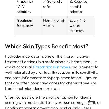
Fitzpatrick
✅ Generally
⚠️ Requires
IV–VI
safe
careful
suitability
selection
Treatment
Monthly or bi-
Every 4–6
frequency
weekly
weeks
minimum
Which Skin Types Benefit Most
?
Hydrodermabrasion is one of the more inclusive
treatment options in a professional skincare menu
.
It
works across all
Fitzpatrick skin types
and is generally
well-tolerated by clients with rosacea
,
mild sensitivity
,
and post-inflammatory hyperpigmentation — groups
that are often poor candidates for chemical peels or
traditional microdermabrasion
.
Chemical peels are the stronger option for clients
dealing with moderate-to-severe sun damage
, मुँहासे,
or
significant hyperpigmentation
,
particularly where