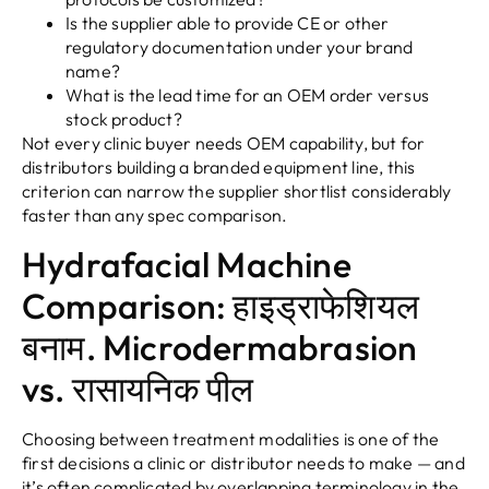
Is the supplier able to provide CE or other
regulatory documentation under your brand
name
?
What is the lead time for an OEM order versus
stock product
?
Not every clinic buyer needs OEM capability
,
but for
distributors building a branded equipment line
,
this
criterion can narrow the supplier shortlist considerably
faster than any spec comparison
.
Hydrafacial Machine
Comparison
: हाइड्राफेशियल
बनाम.
Microdermabrasion
vs
. रासायनिक पील
Choosing between treatment modalities is one of the
first decisions a clinic or distributor needs to make — and
it’s often complicated by overlapping terminology in the