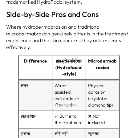
trademarked HydraFacial system
.
Side-by-Side Pros and Cons
Where hydrodermabrasion and traditional
microdermabrasion genuinely differ is in the treatment
experience and the skin concerns they address most
effectively
.
Difference
हाइड्रोडर्माब्रेशन
Microdermab
(
Hydrafacial
rasion
-style
)
तंत्र
Water-
Physical
assisted
abrasion
exfoliation
+
(
crystal or
सीरम जलसेक
diamond tip
)
हाइड्रेशन
✅ Built into
❌ Not
the treatment
included
स्र्कना
कोई नहीं
न्यूनतम