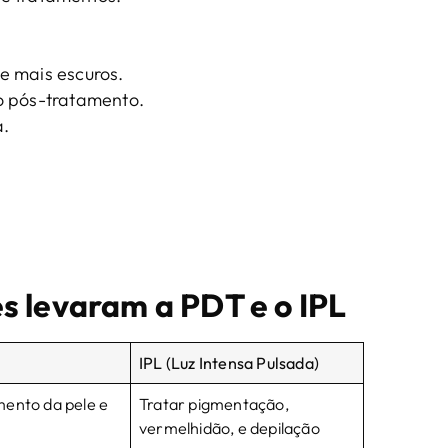
e mais escuros.
o pós-tratamento.
a.
s levaram a PDT e o IPL
IPL (Luz Intensa Pulsada)
ento da pele e
Tratar pigmentação,
vermelhidão, e depilação