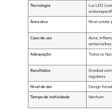
Tecnologia
Luz LED (co
onda específ
Área alvo
Nível celular
Caso de uso
Acne, inflam
antienvelhe
Adequação
Todos os tipo
Resultados
Gradual com
regulares
Nível de dor
Design focad
Tempo de inatividade
Nenhum