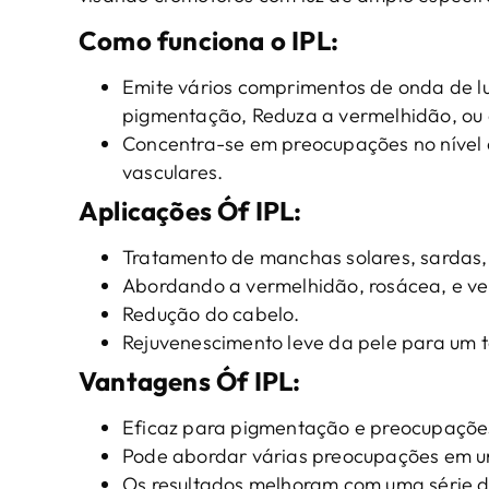
Como funciona o IPL
:
Emite vários comprimentos de onda de l
pigmentação, Reduza a vermelhidão, ou da
Concentra-se em preocupações no nível 
vasculares.
Aplicações
Ó
f
IPL
:
Tratamento de manchas solares, sardas,
Abordando a vermelhidão, rosácea, e ve
Redução do cabelo.
Rejuvenescimento leve da pele para um 
Vantagens
Ó
f
IPL
:
Eficaz para pigmentação e preocupações
Pode abordar várias preocupações em u
Os resultados melhoram com uma série d