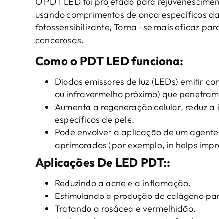
O PDT LED foi projetado para rejuvenesciment
usando comprimentos de onda específicos d
fotossensibilizante, Torna -se mais eficaz pa
cancerosas.
Como o PDT LED funciona
:
Diodos emissores de luz (LEDs) emitir co
ou infravermelho próximo) que penetram
Aumenta a regeneração celular, reduz a
específicos de pele.
Pode envolver a aplicação de um agente 
aprimorados (por exemplo,
in helps imp
Aplicações
De
LED PDT
::
Reduzindo a acne e a inflamação.
Estimulando a produção de colágeno par
Tratando a rosácea e vermelhidão.