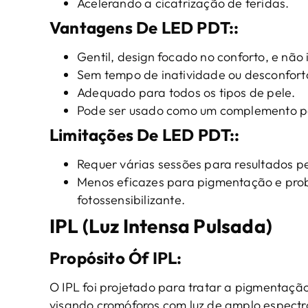
Acelerando a cicatrização de feridas.
Vantagens
De
LED PDT
::
Gentil, design focado no conforto, e não 
Sem tempo de inatividade ou desconfort
Adequado para todos os tipos de pele.
Pode ser usado como um complemento pa
Limitações
De
LED PDT
::
Requer várias sessões para resultados pe
Menos eficazes para pigmentação e pro
fotossensibilizante.
IPL (Luz Intensa Pulsada)
Propósito
Ó
f
IPL
:
O IPL foi projetado para tratar a pigmentação
visando cromóforos com luz de amplo espectr