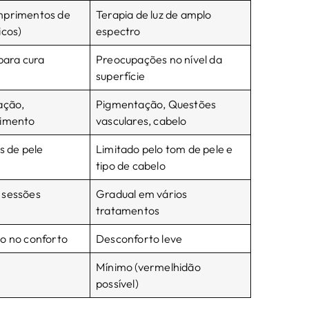
mprimentos de
Terapia de luz de amplo
icos)
espectro
 para cura
Preocupações no nível da
superfície
ação,
Pigmentação, Questões
cimento
vasculares, cabelo
s de pele
Limitado pelo tom de pele e
tipo de cabelo
 sessões
Gradual em vários
tratamentos
o no conforto
Desconforto leve
Mínimo (vermelhidão
possível)