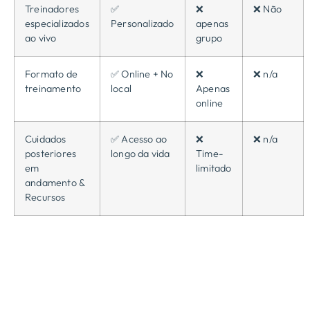
Treinadores
✅
❌
❌ Não
especializados
Personalizado
apenas
ao vivo
grupo
Formato de
✅ Online + No
❌
❌ n/a
treinamento
local
Apenas
online
Cuidados
✅ Acesso ao
❌
❌ n/a
posteriores
longo da vida
Time-
em
limitado
andamento &
Recursos