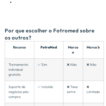
Por que escolher o Fotromed sobre
os outros?
Recurso
FotroMed
Marca
Marca b
a
Treinamento
✅ Sim
❌ Não
❌ Não
individual
gratuito
Suporte de
✅ incluído
❌ Taxa
❌
negócios pós-
extra
Limitado
compra