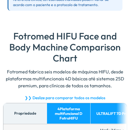
acordo com o paciente e o protocolo de tratamento.
Fotromed HIFU Face and
Body Machine Comparison
Chart
Fotromed fabrica seis modelos de máquinas HIFU, desde
plataformas multifuncionais 4D básicas até sistemas 25D
premium, para clínicas de todos os tamanhos.
❯❯ Deslize para comparar todos os modelos
4Plataforma
Propriedade
multifuncional D
ULTRALIFT 7D Pró
FotroHIFU
Comparação
Mmfu (Micro +