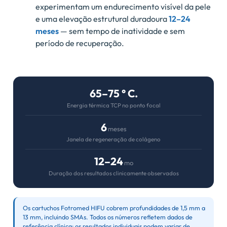
experimentam um endurecimento visível da pele
e uma elevação estrutural duradoura
12–24
meses
— sem tempo de inatividade e sem
período de recuperação.
65–75 ° C.
Energia térmica TCP no ponto focal
6
meses
Janela de regeneração de colágeno
12–24
mo
Duração dos resultados clinicamente observados
Os cartuchos Fotromed HIFU cobrem profundidades de 1,5 mm a
13 mm, incluindo SMAs. Todos os números refletem dados de
referência clínica; os resultados individuais podem variar de