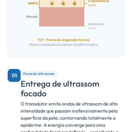
4.5milímetros
SMAS
SMAS
Músculo
13milímetros
Corpo
TCP = Pontos de coagulação térmica
Mesma camada direcionada em facelifts cirúrgicos
Física do Ultrassom
01
Entrega de ultrassom
focado
O transdutor emite ondas de ultrassom de alta
intensidade que passam inofensivamente pela
superfície da pele, contornando totalmente a
epiderme. A energia converge para uma
profundidade focal predefinida – semelhante a