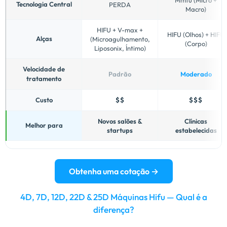
de
Tecnologia Central
PERDA
Macro)
modelos
de
HIFU + V-max +
HIFU (Olhos) + HIFU
máquinas
Alças
(Microagulhamento,
(Corpo)
Fotromed
Liposonix, Íntimo)
HIFU
por
Velocidade de
Padrão
Moderado
tecnologia,
tratamento
alças,
velocidade
Custo
$$
$$$
de
tratamento,
Novos salões &
Clínicas
Melhor para
startups
estabelecidas
custo
e
tipo
de
Obtenha uma cotação →
negócio
mais
adequado.
4D, 7D, 12D, 22D & 25D Máquinas Hifu — Qual é a
diferença?