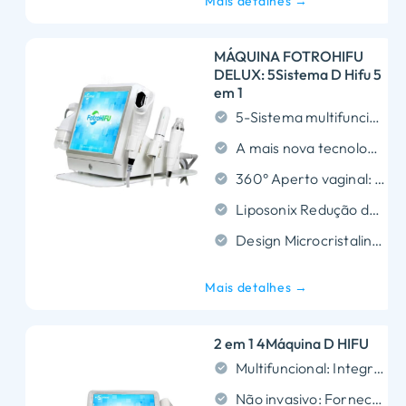
Mais detalhes →
MÁQUINA FOTROHIFU
DELUX: 5Sistema D Hifu 5
em 1
5-Sistema multifuncional em 1: Combina o HIFU, MNRF, Liposonix, Vmax, e rejuvenescimento vaginal de 360 ​​° em um dispositivo, Oferecendo tratamentos versáteis para levantamento de pele, Escultura corporal, e cuidado íntimo.
A mais nova tecnologia HIFU 5D: Apresenta segmentação precisa de várias profundidades (1.5milímetros, 3.0milímetros, 4.5milímetros, 6.0milímetros, 8.0milímetros, 10.0milímetros, 13.0milímetros, e profundidades de 16,0 mm), entregando resultados mais rápidos e eficazes.
360° Aperto vaginal: A emissão de círculo total garante uma estimulação uniforme e eficaz do colágeno para melhorar a elasticidade, aperto, e função geral.
Liposonix Redução de gordura: Alvo de gordura em diferentes profundidades para contorno do corpo personalizado, quebrando as células adiposas enquanto aperta a pele para uma modelagem corporal mais suave.
Design Microcristalino Isolante:Fornece entrega precisa de energia, melhorando a segurança, minimizar o desconforto, e garantir resultados superiores.
Mais detalhes →
2 em 1 4Máquina D HIFU
Multifuncional: Integra tecnologias 4D HIFU e VMAX para tratamentos versáteis.
Não invasivo: Fornece levantamento e contorno eficazes sem cirurgia.