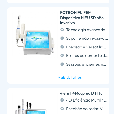
FOTROHIFU FEMI –
Dispositivo HIFU 3D não
invasivo
Tecnologia avançada 3D HIFU
Suporte não invasivo de bem-estar
Precisão e Versatilidade
Efeitos de conforto duradouros
Sessões eficientes no tempo
Mais detalhes →
4 em 1 4Máquina D Hifu
4D Eficiência Multilinha: Incendeia até 12 linhas por dose para reduzir o tempo de tratamento em 50% garantindo ao mesmo tempo um levantamento SMAS uniforme para o rosto e pescoço.
Precisão do radar Vmax: Visa pontos cegos curvos (olhos, boca) sem dor e apresenta uma vida útil de 62.000 disparos líder do setor para máximo ROI.