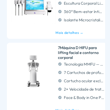
Escultura Corporal Liposonix: Penetra profundamente até 8,0 mm e 13,0 mm para dissolver permanentemente células de gordura teimosas para contorno corporal não cirúrgico.
360° Bem-estar íntimo: Utiliza tecnologia de rotação automática para fornecer segurança, aperto vaginal completo e aumento da sensibilidade com tempo de inatividade zero.
Isolante Microcristalino: Tecnologia:Aumenta a segurança e o conforto do tratamento, reduzindo o desconforto durante o uso.
Mais detalhes →
7Máquina D HIFU para
lifting facial e contorno
corporal
Tecnologia MMFU — Ultrassom Micro e Macro Focado em um único dispositivo.
7 Cartuchos de profundidade — Desde levantamento facial de 1,5 mm até contorno corporal de 13 mm.
Cartucho ocular exclusivo de 2,0 mm — Tratamento seguro ao redor dos olhos e da boca.
2× Velocidade de tratamento mais rápida — Sessão facial completa concluída em 20–25 minutos.
Face & Body in One Platform — Replaces multiple single-function machines