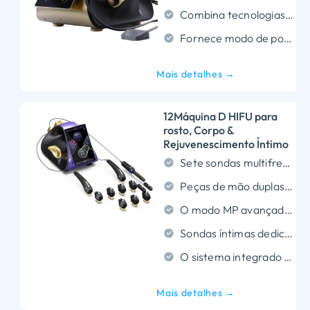
Combina tecnologias 13D HIFU e 18D RF.
Fornece modo de ponto para fornecimento preciso de energia.
Mais detalhes →
12Máquina D HIFU para
rosto, Corpo &
Rejuvenescimento Íntimo
Sete sondas multifrequência atingem com precisão cada camada da pele, desde a epiderme até a fáscia SMAS.
Peças de mão duplas fornecem ultrassom focado em uma faixa de profundidade de tratamento de 1,5 mm a 16,0 mm.
O modo MP avançado permite o fornecimento simultâneo de energia multiponto para estimulação maximizada do colágeno.
Sondas íntimas dedicadas de 3,0 mm e 4,5 mm restauram a elasticidade do tecido submucoso e fascial.
O sistema integrado de detecção de airbag mede objetivamente a flacidez vaginal antes do tratamento.
Mais detalhes →