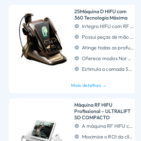
25Máquina D HIFU com
360 Tecnologia Máxima
Integra HIFU com RF e EMS para um rejuvenescimento abrangente da pele em múltiplas camadas.
Possui peças de mão giratórias de 360° para garantir uma cobertura precisa e livre de pontos cegos.
Atinge todas as profundidades da pele com cartuchos versáteis que variam de 1,5 mm a 18,0 mm.
Oferece modos Normal e MP flexíveis para tratamentos personalizados e eficientes.
Estimula a camada SMAS e a regeneração de colágeno para um levantamento poderoso e não invasivo.
Mais detalhes →
Máquina RF HIFU
Profissional – ULTRALIFT
SD COMPACTO
A máquina RF HIFU combina energia MFU e RF para um aperto SMAS não invasivo superior.
Maximize o ROI da clínica usando cartuchos ultraduráveis ​​de 20.000 doses que reduzem os custos contínuos com consumíveis.