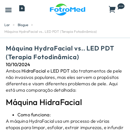
Todos os produtos
Lar
>
Blogue
>
Máquina HydraFacial vs.. LED PDT (Terapia Fotodinâmica)
Máquina HydraFacial vs.. LED PDT
(Terapia Fotodinâmica)
10/10/2024
Ambos
HidraFacial
e
LED PDT
são tratamentos de pele
não invasivos populares, mas eles servem a propósitos
diferentes e visam diferentes problemas de pele. Aqui
está uma comparação detalhada:
Máquina HidraFacial
Como funciona
:
A máquina HydraFacial usa um processo de várias
etapas para limpar, esfoliar, extrair impurezas, e infundir