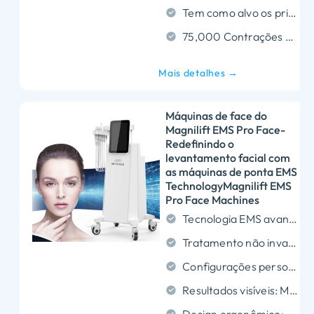
Tem como alvo os principais músculos faciais: Concentra-se em músculos essenciais, como o frontal para levantar a testa e os músculos zigomáticos para contornar as bochechas e a mandíbula.
75,000 Contrações musculares por sessão: Cada tratamento produz aproximadamente 75,000 pulsos elétricos, ativando contrações musculares para aperto e tonificação visíveis.
Mais detalhes →
Máquinas de face do
Magnilift EMS Pro Face-
Redefinindo o
levantamento facial com
as máquinas de ponta EMS
TechnologyMagnilift EMS
Pro Face Machines
Tecnologia EMS avançada: Fornece pulsos elétricos precisos para estimular os músculos faciais para levantamento e tonificação.
Tratamento não invasivo: Fornece um cofre, confortável, e solução não cirúrgica para melhorar a firmeza da pele e reduzir rugas.
Configurações personalizáveis: Permite níveis de intensidade ajustáveis ​​para atender diferentes tipos de pele e necessidades de tratamento.
Resultados visíveis: Melhora os contornos faciais, proporcionando melhorias imediatas e de longo prazo na pele.