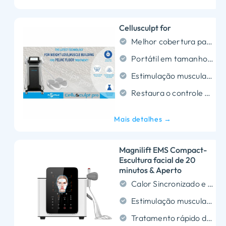
Cellusculpt for
Melhor cobertura para a área de tratamento
Portátil em tamanho e fácil de transportar
Estimulação muscular do assoalho pélvico
Restaura o controle neuromuscular
Mais detalhes →
Magnilift EMS Compact-
Escultura facial de 20
minutos & Aperto
Calor Sincronizado e Tecnologia Magnética: Fornece calor simultâneo e forte energia magnética pulsada para estimular os músculos faciais e firmar a pele para uma elevação natural.
Estimulação muscular não invasiva: Desencadeia contrações musculares elétricas, imitando movimentos faciais naturais para alcançar uma aparência mais definida e jovem.
Tratamento rápido de 20 minutos: A sessão completa de tratamento facial leva apenas 20 minutos, permitindo que os clientes vejam resultados rápidos com tempo de inatividade mínimo.