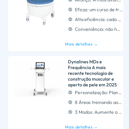
Eficaz: um curso de tratamento é melhor do que completar 10,000 Exercícios de Kegel, o efeito do tratamento é mais eficiente;
Alta eficiência: cada tratamento leva apenas 30 minutos, sem dor, sem ferida, sem anestesia, sem período de recuperação;
Conveniência: não há necessidade de tirar as calças durante o tratamento, não há necessidade de trocar de roupa, sem contato e sem constrangimento, apenas faça isso e vá;
Mais detalhes →
Dynalines MDs e
Frequência A mais
recente tecnologia de
construção muscular e
aperto de pele em 2025
Personalização: Planos de treinamento personalizados por nível de condicionamento físico, tipo de corpo, e objetivos.
8 Áreas treinando ao mesmo tempo: Atingir com precisão vários grupos musculares independentes.
3 Modos: Aumente a resistência muscular, fortalecer o núcleo, aumentar a espessura da fibra muscular, e aumentar o metabolismo.
Mais detalhes →