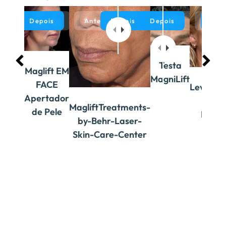
Depois
Antes
Antes
Depois
Depois
Antes
Antes
Dep
Testa
Maglift EM
MagniLift
FACE
Levanta
Apertador
de p
MagliftTreatments-
de Pele
Magni
by-Behr-Laser-
Skin-Care-Center