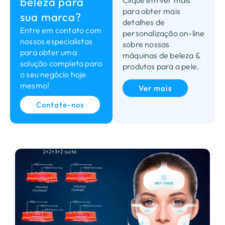
beleza para
Clique em ver mais
para obter mais
sua marca?
detalhes de
Entre em contato com
personalização on-line
nossos especialistas
sobre nossas
para obter uma
máquinas de beleza &
solução completa para
produtos para a pele.
o seu negócio hoje
mesmo!
Ver mais
Contate-nos