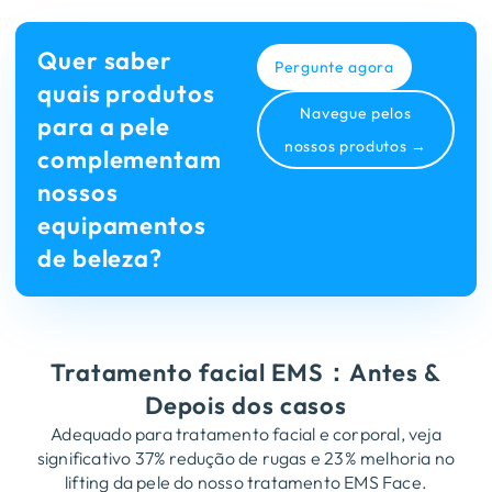
Quer saber
Pergunte agora
quais produtos
Navegue pelos
para a pele
nossos produtos →
complementam
nossos
equipamentos
de beleza?
Tratamento facial EMS：Antes &
Depois dos casos
Adequado para tratamento facial e corporal, veja
significativo 37% redução de rugas e 23% melhoria no
lifting da pele do nosso tratamento EMS Face.