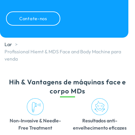
Contate-nos
Lar
>
Profissional Hiemt & MDS Face and Body Machine para
venda
Hih & Vantagens de máquinas face e
corpo MDs
Non-Invasive & Needle-
Resultados anti-
Free Treatment
envelhecimento eficazes