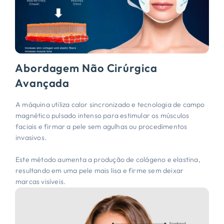
Abordagem Não Cirúrgica
Avançada
A máquina utiliza calor sincronizado e tecnologia de campo
magnético pulsado intenso para estimular os músculos
faciais e firmar a pele sem agulhas ou procedimentos
invasivos.
Este método aumenta a produção de colágeno e elastina,
resultando em uma pele mais lisa e firme sem deixar
marcas visíveis.