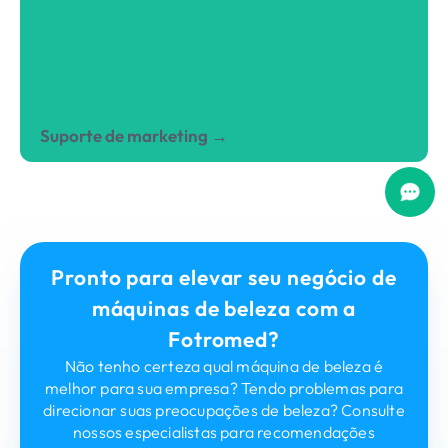
sobre os últimos avanços do setor. Participe de
nossos eventos periódicos de intercâmbio
acadêmico on-line e off-line com foco em
tecnologia de dispositivos de beleza e tópicos
relacionados.
Suporte de marketing →
Desfrute de serviços padrão gratuitos de
assistência de marketing, incluindo cartaz de
promoção de máquina de beleza, cartazes de
Pronto para elevar seu negócio de
promoção de tratamento e muito mais.
Contate-nos para suporte mais avançado.
máquinas de beleza com a
Fotromed?
Não tenho certeza qual máquina de beleza é
melhor para sua empresa? Tendo problemas para
direcionar suas preocupações de beleza? Consulte
nossos especialistas para recomendações