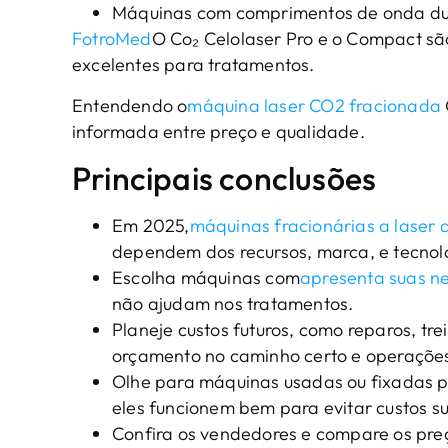
Máquinas com comprimentos de onda dupl
FotroMed
O Co₂ Celolaser Pro e o Compact sã
excelentes para tratamentos.
Entendendo o
máquina laser CO2 fracionada
informada entre preço e qualidade.
Principais conclusões
Em 2025,
máquinas fracionárias a laser
dependem dos recursos, marca, e tecnol
Escolha máquinas com
apresenta suas ne
não ajudam nos tratamentos.
Planeje custos futuros, como reparos, tr
orçamento no caminho certo e operaçõe
Olhe para máquinas usadas ou fixadas pa
eles funcionem bem para evitar custos s
Confira os vendedores e compare os pre