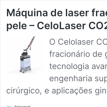
Máquina de laser fra
pele – CeloLaser CO
O Celolaser CO
fracionário de
tecnologia ava
engenharia sup
cirúrgico, e aplicações g
Fotromed