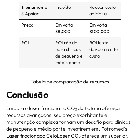
Treinamento
Incluído
Requer custo
& Apoiar
adicional
Preço
Em volta
Em volta
$8,000
$100,000
ROI
ROI rápido
ROI lento
para clínicas
devido ao alto
de pequeno e
custo
médio porte
Tabela de comparação de recursos
Conclusão
Embora o laser fracionário CO₂ da Fotona ofereça
recursos avançados, seu preço exorbitante e
manutenção complexa tornam um desafio para clínicas
de pequeno e médio porte investirem em. Fotromed's
Laser fracionado CeloLaser CO₂
oferece um superior,