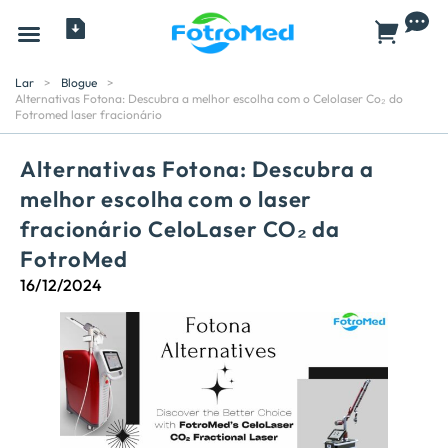
Todos os produtos
Lar
>
Blogue
>
Alternativas Fotona: Descubra a melhor escolha com o Celolaser Co₂ do
Fotromed laser fracionário
Alternativas Fotona: Descubra a
melhor escolha com o laser
fracionário CeloLaser CO₂ da
FotroMed
16/12/2024