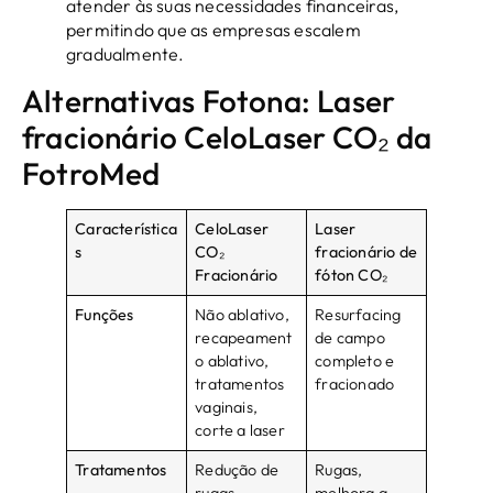
atender às suas necessidades financeiras,
permitindo que as empresas escalem
gradualmente.
Alternativas Fotona: Laser
fracionário CeloLaser CO₂ da
FotroMed
Característica
CeloLaser
Laser
s
CO₂
fracionário de
Fracionário
fóton CO₂
Funções
Não ablativo,
Resurfacing
recapeament
de campo
o ablativo,
completo e
tratamentos
fracionado
vaginais,
corte a laser
Tratamentos
Redução de
Rugas,
rugas,
melhora a