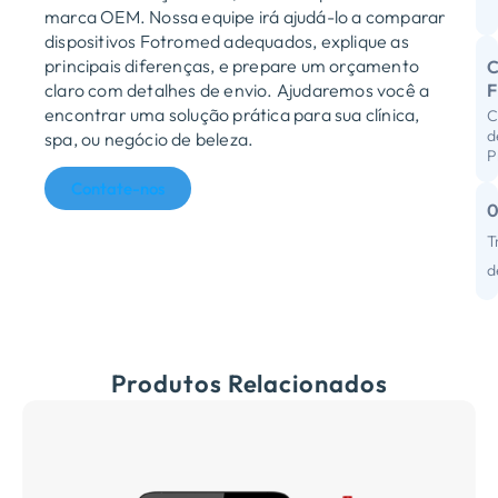
M
marca OEM. Nossa equipe irá ajudá-lo a comparar
dispositivos Fotromed adequados, explique as
principais diferenças, e prepare um orçamento
C
claro com detalhes de envio. Ajudaremos você a
encontrar uma solução prática para sua clínica,
C
R
d
spa, ou negócio de beleza.
P
D
Contate-nos
I
C
T
d
d
F
Produtos Relacionados