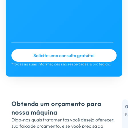
*Todas as suas informações são respeitadas & protegido.
Obtendo um orçamento para
nossa máquina
F
Diga-nos quais tratamentos você deseja oferecer,
R
sua faixa de orçamento, e se você precisa da