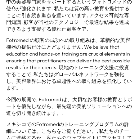
中の美容専門家をサポートするというフォトロメッドの
使命が強化されます. 私たちは質の高い教育を提供する
ことに引き続き重点を置いています, アクセス可能な専
門知識, 顧客が当社のテクノロジーで最適な結果を達成
できるよう支援する優れた顧客ケア.
Fotromed の顧客の成功への取り組みは、革新的な美容
機器の提供だけにとどまりません.
We believe that
education and hands-on training are crucial elements in
ensuring that practitioners can deliver the best possible
results for their clients
. 現地のトレーニング支援に投資
することで, 私たちはグローバルネットワークを強化
し、美容業界における卓越性への取り組みを強化してい
ます。.
今回の展開で, Fotromed は、大切なお客様の教育とサポ
ートを優先しながら、最先端の美的ソリューションへの
道を切り開き続けます。.
メキシコでのFotromedのトレーニングプログラムの詳
細については、こちらをご覧ください。, 私たちのチー
ムに連絡するか、私たちのウェブサイトにアクセスして