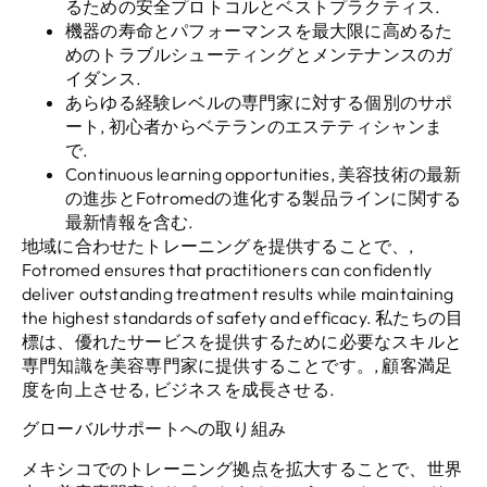
るための安全プロトコルとベストプラクティス.
機器の寿命とパフォーマンスを最大限に高めるた
めのトラブルシューティングとメンテナンスのガ
イダンス.
あらゆる経験レベルの専門家に対する個別のサポ
ート, 初心者からベテランのエステティシャンま
で.
Continuous learning opportunities
, 美容技術の最新
の進歩とFotromedの進化する製品ラインに関する
最新情報を含む.
地域に合わせたトレーニングを提供することで、,
Fotromed ensures that practitioners can confidently
deliver outstanding treatment results while maintaining
the highest standards of safety and efficacy
. 私たちの目
標は、優れたサービスを提供するために必要なスキルと
専門知識を美容専門家に提供することです。, 顧客満足
度を向上させる, ビジネスを成長させる.
グローバルサポートへの取り組み
メキシコでのトレーニング拠点を拡大することで、世界