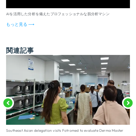
AIを活用した分析を備えたプロフェッショナルな肌分析マシン
皮
もっと見る ⟶
関連記事
Southeast Asian delegation visits Fotromed to evaluate Derma Master