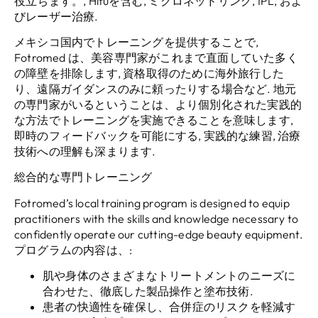
役立ちます。, Hifuを含む, ミクロネッドリング, IPL, およ
びレーザー治療.
メキシコ国内でトレーニングを提供することで,
Fotromed は、美容専門家がこれまで直面していた多く
の障壁を排除します, 資格取得のために海外旅行した
り、遠隔ガイダンスのみに頼ったりする場合など. 地元
の専門家がいるということは、より個別化された実践的
な方法でトレーニングを実施できることを意味します,
即時のフィードバックを可能にする, 実践的な練習, 治療
技術への理解も深まります.
総合的な専門トレーニング
Fotromed’s local training program is designed to equip
practitioners with the skills and knowledge necessary to
confidently operate our cutting-edge beauty equipment
.
プログラムの内容は、:
肌や身体のさまざまなトリートメントのニーズに
合わせた、徹底した製品操作と塗布技術.
患者の快適性を確保し、合併症のリスクを軽減す