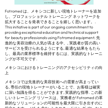
Fotromed は、メキシコに新しい現地トレーナーを追加
し、プロフェッショナル トレーニング ネットワークを
拡大することを発表できることを嬉しく思います。.
This initiative is part of our ongoing commitment to
providing exceptional education and technical support
for beauty professionals using Fotromed equipment
. 先
進的な美容治療の人気が高まる中、, 実践者が質の高い
サービスを受けられるようにする, 最適な結果をもたら
し、最高の業界標準を維持するには、実践的なトレーニ
ングが不可欠です.
メキシコにおけるトレーニングのアクセシビリティの向
上
メキシコでは先進的な美容技術への需要が高まってい
る, 専任の現地トレーナーがいることで、お客様は確実
に深い知識を得ることができます, 実践的な指導. この新
しいトレーニング リソースは、実務者が Fotromed の革
新的なソリューションの可能性を最大限に引き出すのに