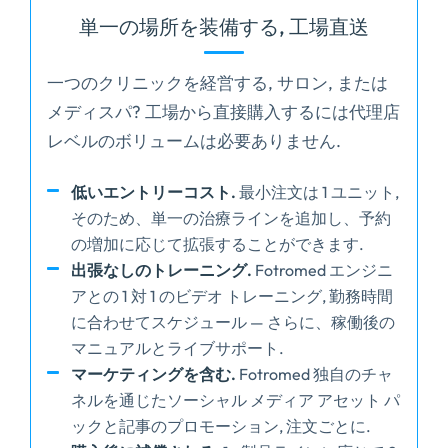
単一の場所を装備する, 工場直送
一つのクリニックを経営する, サロン, または
メディスパ? 工場から直接購入するには代理店
レベルのボリュームは必要ありません.
低いエントリーコスト.
最小注文は 1 ユニット,
そのため、単一の治療ラインを追加し、予約
の増加に応じて拡張することができます.
出張なしのトレーニング.
Fotromed エンジニ
アとの 1 対 1 のビデオ トレーニング, 勤務時間
に合わせてスケジュール — さらに、稼働後の
マニュアルとライブサポート.
マーケティングを含む.
Fotromed 独自のチャ
ネルを通じたソーシャル メディア アセット パ
ックと記事のプロモーション, 注文ごとに.