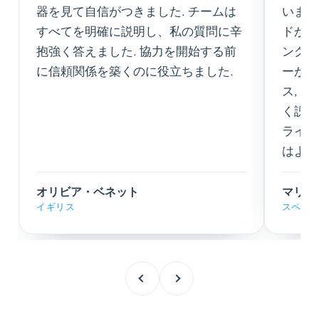
器を見て自信がつきました. チームは
いませ
すべてを明確に説明し、私の質問に辛
ドが私
抱強く答えました. 協力を開始する前
ングを
に信頼関係を築くのに役立ちました.
ーがセ
ス, 
く説明
ライア
はより
オリビア・ベネット
マリア
イギリス
スペイ