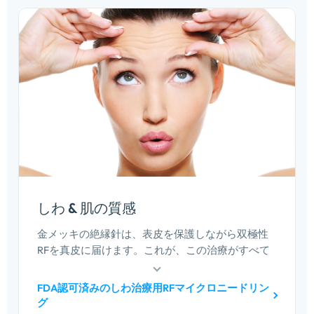
しわ & 肌の質感
金メッキの絶縁針は、表皮を保護しながら双極性
RFを真皮に届けます。これが、この治療がすべて
のフィッツパトリック肌タイプに有効である理由
です。. 調整可能な深さで、より深いテクスチャー
FDA認可済みのしわ治療用RFマイクロニードリン
ワークにより小じわをカバーします.
グ