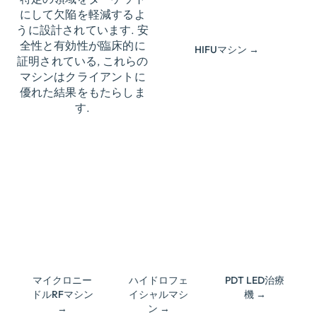
が得られる
にして欠陥を軽減するよ
うに設計されています. 安
全性と有効性が臨床的に
HIFUマシン →
証明されている, これらの
マシンはクライアントに
優れた結果をもたらしま
す.
特許取得済
みのハイドロ
正確な & コ
酸素皮膚剥離
ラーゲンの変
技術
まで 7 LED
性に効果的, 再
PDT ライトセ
編 & 結露
スマートタ
ラピーの色
ッチスクリー
単純, フレ
ンインターフ
中等度の炎
キシブル & イ
ェース & 管理
症性座瘡, 老化
ンテリジェン
システム
肌の治療
トなタッチス
クリーン操作
あらゆる年
筋肉の弛緩,
齢層やさまざ
血液循環, 等
IEC & FDA
まな体の部位
マイクロニー
ハイドロフェ
PDT LED治療
認可済み
に適していま
ドルRFマシン
イシャルマシ
機 →
す
RGB可
→
ン →