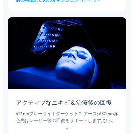
されています.
アクティブなニキビ & 治療後の回復
417 nmブルーライトターゲットC. アース; 650 nm赤
色光はレーザー後の回復をサポートします, ひふ,
またはマイクロニードルセッション. ハンズフリー