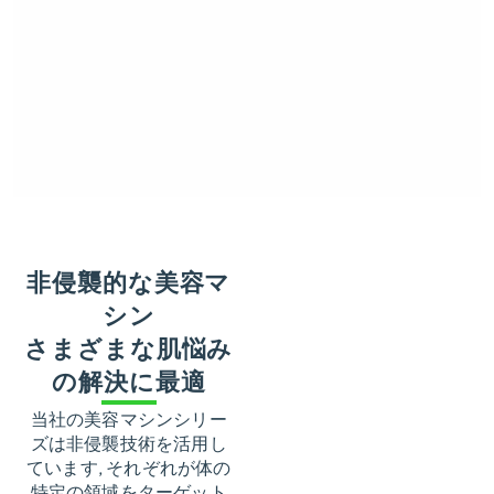
非侵襲的な美容マ
シン
さまざまな肌悩み
高密度焦点式超音
の解決に最適
波装置
安全で正確な全身
体験
当社の美容マシンシリー
非侵襲的, 非外科
ズは非侵襲技術を活用し
的治療
ています, それぞれが体の
1回のセッション
後に目に見える結果
特定の領域をターゲット