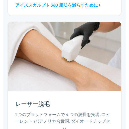
にそれを予約します。. ボディコントゥアリングは
アイススカルプト 360 脂肪を減らすために
通常、非侵襲的メニューの中で最も高額な料金項
目です。.
レーザー脱毛
1 つのプラットフォームで 4 つの波長を実現, コヒ
ーレントで (アメリカ合衆国) ダイオードチップセ
ットと 16×35 mm スポットによる高速大面積パス. 1