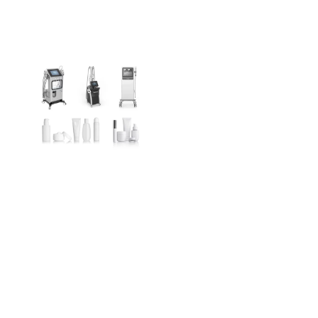
OEM & ODMサー
ビス:
ブランドの可能性
を高める
フォトロメドにて, 私たち
は、お客様の独自のブラ
ンドに合わせた高品質の
美容機器とスキンケア ソ
リューションの開発を専
門としています。. 当社の
専門家チームは、コンセ
プトから生産までお客様
と緊密に連携します。, す
べての製品がお客様の基
準と市場のニーズを正確