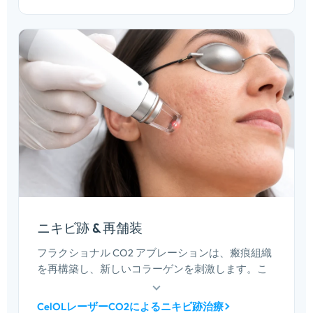
ニキビ跡 & 再舗装
フラクショナル CO2 アブレーションは、瘢痕組織
を再構築し、新しいコラーゲンを刺激します。こ
れは、非アブレーション装置では到達できない萎
縮性ニキビ瘢痕やより重い肌質の矯正に対する標
CelOLレーザーCO2によるニキビ跡治療