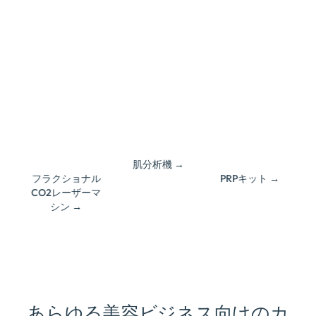
視光を利用
自然療
した最先端
法: アレル
の臨床ツー
ギーのリ
ル, PL偏光,
特許取得済み
スクの軽
および紫外
の機械技術
減 & 拒絶
スペクトル
イメージン
循環を促進す
素早い
グ技術
る, 肌を引き締
回復: 最小
める, そしてダ
限のダウ
スマー
メージを受けた
ンタイム
トAI診断 &
部分を若返らせ
が必要
予測
ます
多用途
クラウ
CE & FDA認
性: さまざ
肌分析機 →
ド共有 & イ
可済み
まな医
ンテリジェ
フラクショナル
PRPキット →
療・美容
ントなスト
CO2レーザーマ
分野に応
レージ管理
シン →
用可能
あらゆる美容ビジネス向けのカ