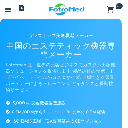
すべての製品
サービス
について
卸売業者
ブログ
ニュース
ワンストップ美容機器メーカー
中国のエステティック機器専
門メーカー
Fotromed は、世界の美容ビジネスにカスタム美容機
器ソリューションを提供します, 製品調達のサポート,
プライベートラベルのカスタマイズ, 信頼できる製造
パートナーによるトレーニング ガイダンスと長期技
術サービス.
3,000 ㎡ 美容機器製造施設
OEM/ODMから 1 ユニット | 8+ 長年の OEM 経験
ISO 13485 工場 | FDA認可済み & CEオプション