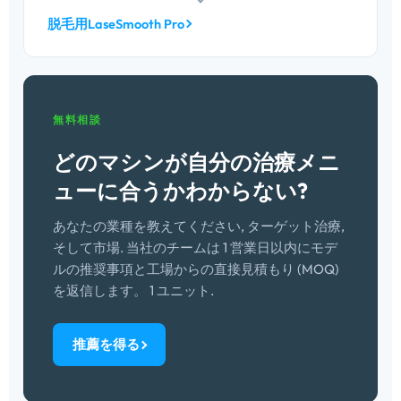
台のマシンで、クリニックが診察するあらゆる肌
脱毛用LaseSmooth Pro
の色調と髪のタイプをカバーします。.
無料相談
どのマシンが自分の治療メニ
ューに合うかわからない?
あなたの業種を教えてください, ターゲット治療,
そして市場. 当社のチームは 1 営業日以内にモデ
ルの推奨事項と工場からの直接見積もり (MOQ)
を返信します。 1 ユニット.
推薦を得る