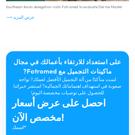
Southeast Asian delegation visits Fotromed to evaluate Derma Master
عرض المزيد ⟶
على استعداد للارتقاء بأعمالك في مجال
ماكينات التجميل مع Fotromed?
لست متأكدًا من آلة التجميل الأفضل لعملك? تواجه
صعوبة في استهداف اهتماماتك الجمالية? استشر خبرائنا
للحصول على توصيات مخصصة اليوم!
احصل على عرض أسعار
مخصص الآن!
اسمك*