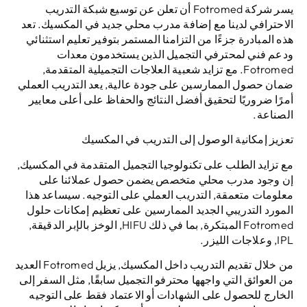
يسر شركة Fotromed أن تعلن عن توسيع شبكة التدريب
الاحترافي لدينا مع إضافة مدرب محلي جديد في المكسيك. تعد
هذه المبادرة جزءًا من التزامنا المستمر بتوفير تعليم استثنائي
ودعم فني لمحترفي التجميل الذين يستخدمون معدات
Fotromed. مع تزايد شعبية العلاجات التجميلية المتقدمة,
ضمان حصول الممارسين على جودة عالية, يعد التدريب العملي
أمرًا ضروريًا لتحقيق أفضل النتائج والحفاظ على أعلى معايير
الصناعة.
تعزيز إمكانية الوصول إلى التدريب في المكسيك
مع تزايد الطلب على تكنولوجيا التجميل المتقدمة في المكسيك,
إن وجود مدرب محلي متخصص يضمن حصول عملائنا على
معلومات متعمقة, التدريب العملي على التوجيه. سيساعد هذا
المورد التدريبي الجديد الممارسين على تعظيم إمكانات حلول
Fotromed المبتكرة, بما في ذلك HIFU, الوخز بالإبر الدقيقة,
IPL, وعلاجات الليزر.
من خلال تقديم التدريب داخل المكسيك, يزيل Fotromed العديد
من العوائق التي واجهها محترفو التجميل سابقًا, مثل السفر إلى
الخارج للحصول على الشهادات أو الاعتماد فقط على التوجيه