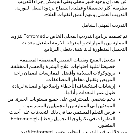
عن بعد. إن وجود خبير محلي يعني أنه يمكن إجراء التدريب
بطريقة أكثر تخصيصًا وعملية, السماح لردود الفعل الفورية,
التدريب العملي, وفهم أعمق لتقنيات العلاج.
التدريب المهني الشامل
تم تصميم برنامج التدريب المحلي الخاص بـ Fotromed لتزويد
الممارسين بالمهارات والمعرفة اللازمة لتشغيل معدات
التجميل المتطورة لدينا بثقة. يغطي البرنامج:
تشغيل المنتج وتقنيات التطبيق المتعمقة المصممة
خصيصًا لتلبية احتياجات علاج البشرة والجسم المختلفة.
بروتوكولات السلامة وأفضل الممارسات لضمان راحة
المريض وتقليل مخاطر المضاعفات.
إرشادات استكشاف الأخطاء وإصلاحها والصيانة لزيادة
طول عمر المعدات وأدائها.
دعم شخصي للمحترفين على جميع مستويات الخبرة, من
المبتدئين إلى الممارسين التجميليين المتمرسين.
فرص التعلم المستمر, بما في ذلك التحديثات على أحدث
التطورات في تكنولوجيا التجميل وخط إنتاج Fotromed
المتطور.
من خلال توفير التدريب المحلي, يضمن Fotromed قدرة