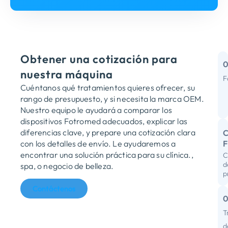
Obtener una cotización para
nuestra máquina
F
Cuéntanos qué tratamientos quieres ofrecer, su
R
rango de presupuesto, y si necesita la marca OEM.
m
Nuestro equipo le ayudará a comparar los
dispositivos Fotromed adecuados, explicar las
diferencias clave, y prepare una cotización clara
C
con los detalles de envío. Le ayudaremos a
encontrar una solución práctica para su clínica.,
C
R
d
spa, o negocio de belleza.
p
p
Contáctenos
I
C
T
d
d