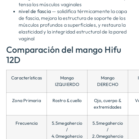
tensa los músculos vaginales
nivel de fascia
— solidifica térmicamente la capa
de fascia, mejora la estructura de soporte de los
músculos profundos a superficiales, y restaura la
elasticidad y la integridad estructural de la pared
vaginal
Comparación del mango Hifu
12D
Características
Mango
Mango
IZQUIERDO
DERECHO
Zona Primaria
Rostro & cuello
Ojo, cuerpo &
V
extremidades
Frecuencia
5.5megahercio
5.5megahercio
/
/
4.0megahercio
2.0megahercio