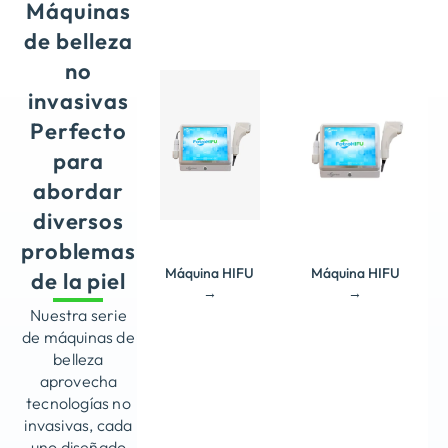
de
Máquinas
ultrasonido
ultrasonido
focalizado
focalizado
de belleza
de alta
de alta
intensidad.
no
intensidad.
Experiencia
invasivas
Experiencia
de cuerpo
de cuerpo
entero
Perfecto
entero
segura y
segura y
para
precisa
precisa
No
No
abordar
invasivo,
invasivo,
tratamiento
diversos
tratamiento
no
no
quirúrgico
problemas
quirúrgico
Máquina HIFU
Máquina HIFU
Resultados
de la piel
Resultados
visibles
→
→
visibles
después
Nuestra serie
después
de una
de una
de máquinas de
sesión.
sesión.
belleza
aprovecha
tecnologías no
invasivas, cada
uno diseñado