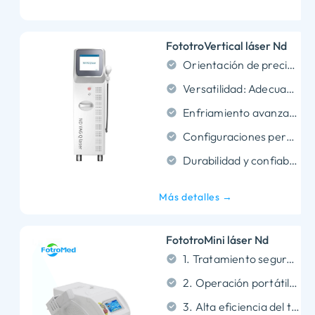
FototroVertical láser Nd
Orientación de precisión: Proporciona energía precisa al área de tratamiento para obtener resultados seguros y efectivos..
Versatilidad: Adecuado para una variedad de tratamientos, incluido el rejuvenecimiento de la piel., eliminación de pigmentación, y reducción del vello.
Enfriamiento avanzado: Garantiza la comodidad del paciente durante el procedimiento al reducir el calor en la superficie de la piel..
Configuraciones personalizables: Los parámetros ajustables permiten tratamientos personalizados según las necesidades del cliente..
Durabilidad y confiabilidad: Diseñado con materiales de alta calidad para un rendimiento duradero en clínicas concurridas.
Más detalles →
FototroMini láser Nd
1. Tratamiento seguro y eficiente: ◦ La energía del láser en longitudes de onda de 1064 nm y 532 nm es absorbida únicamente por partículas de pigmento., asegurando que no se dañe la piel normal. El sistema automático integrado de protección del nivel y la temperatura del agua garantiza tratamientos seguros y eficientes..
2. Operación portátil y fácil: ◦ El dispositivo cuenta con una pantalla táctil LCD fácil de usar para una fácil operación. El colimador garantiza tratamientos seguros y precisos., haciéndolo ideal para clínicas de todos los tamaños.
3. Alta eficiencia del tratamiento: ◦ Capaz de eliminar tatuajes oscuros y negros en solo 1-2 sesiones, mientras 3-4 Las sesiones tratan eficazmente los tatuajes más claros y de color rojo.. De término medio, Los tatuajes regulares se eliminan por completo en 2 sesiones.