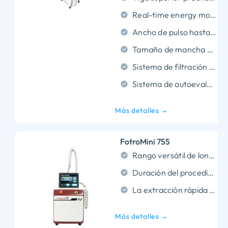
Real-time energy monitor & Auto-Calibration System
Ancho de pulso hasta 5ns como Lutronic, Alma láser y luminues
Tamaño de mancha ajustable 2-10 mm
Sistema de filtración de agua
Sistema de autoevaluación para problemas de problemas en línea
Más detalles →
FotroMini 755
Rango versátil de longitudes de onda
Duración del procedimiento reducido
La extracción rápida e indolora de los tatuajes y la composición permanente de cualquier color
Más detalles →