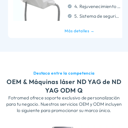
4. Rejuvenecimiento de la piel: ◦ El cabezal de tratamiento SR apunta a los poros para reducirlos, aclaramiento de la piel, y blanqueamiento, ofreciendo beneficios adicionales además de la eliminación de tatuajes.
5. Sistema de seguridad incorporado avanzado: ◦ El sistema de alarma de autocomprobación protege la máquina., asegurando una mayor durabilidad y reduciendo los costos de mantenimiento.
Más detalles →
Destaca entre la competencia
OEM & Máquinas láser ND YAG de ND
YAG ODM Q
Fotromed ofrece soporte exclusivo de personalización
para tu negocio. Nuestros servicios OEM y ODM incluyen
lo siguiente para promocionar su marca única.