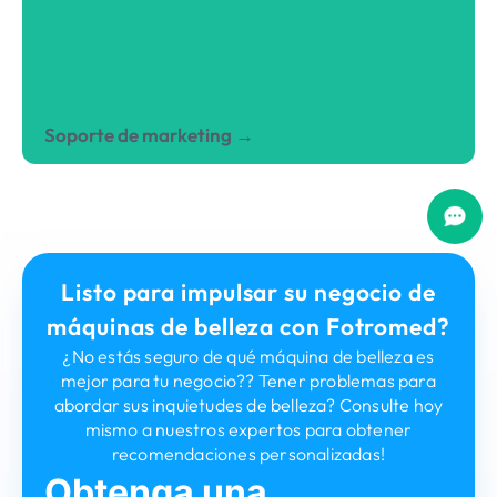
Únase a nuestros eventos periódicos de
intercambio académico en línea y fuera de
línea que se centran en la tecnología de
dispositivos de belleza y temas relacionados..
Soporte de marketing →
Disfrute de servicios de asistencia de
marketing estándar gratuitos, incluido el cartel
de promoción de máquinas de belleza.,
carteles de promoción de tratamiento y más..
Listo para impulsar su negocio de
Contáctenos para soporte más avanzado.
máquinas de belleza con Fotromed?
¿No estás seguro de qué máquina de belleza es
mejor para tu negocio?? Tener problemas para
abordar sus inquietudes de belleza? Consulte hoy
mismo a nuestros expertos para obtener
recomendaciones personalizadas!
Obtenga una