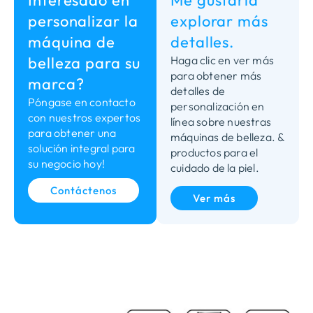
Interesado en
Me gustaría
personalizar la
explorar más
máquina de
detalles.
belleza para su
Haga clic en ver más
para obtener más
marca?
detalles de
Póngase en contacto
personalización en
con nuestros expertos
línea sobre nuestras
para obtener una
máquinas de belleza. &
solución integral para
productos para el
su negocio hoy!
cuidado de la piel.
Contáctenos
Ver más