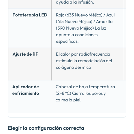
ayuda a la infusión.
sér
Fototerapia LED
Rojo (633 Nuevo Méjico) / Azul
Ant
(415 Nuevo Méjico) / Amarillo
(ro
(590 Nuevo Méjico) La luz
ca
apunta a condiciones
(am
específicas.
Ajuste de RF
El calor por radiofrecuencia
Lax
estimula la remodelación del
áre
colágeno dérmico
lín
ma
Aplicador de
Cabezal de baja temperatura
Cal
enfriamiento
(2–8 ºC) Cierra los poros y
tra
calma la piel.
red
enr
Elegir la configuración correcta