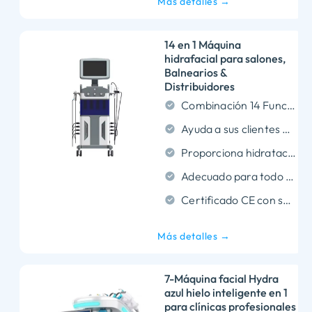
Más detalles →
14 en 1 Máquina
hidrafacial para salones,
Balnearios &
Distribuidores
Combinación 14 Funciones avanzadas en un dispositivo profesional compacto.
Ayuda a sus clientes a ver mejoras visibles en la piel después de una sola sesión.
Proporciona hidratación y exfoliación profundas sin tiempo de inactividad de la piel.
Adecuado para todo tipo de piel en los salones., balnearios, y clínicas
Certificado CE con soporte OEM y de marca privada disponible
Más detalles →
7-Máquina facial Hydra
azul hielo inteligente en 1
para clínicas profesionales