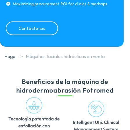
Maximizing procurement ROI for clinics & medsaps
Contáctenos
Hogar
>
Máquinas faciales hidráulicas en venta
Beneficios de la máquina de
hidrodermoabrasión Fotromed
Tecnología patentada de
Intelligent UI & Clinical
exfoliación con
Management System