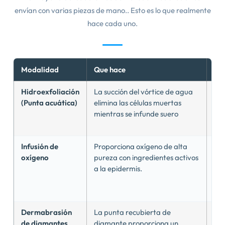
envían con varias piezas de mano.. Esto es lo que realmente
hace cada uno.
Modalidad
Que hace
Me
Hidroexfoliación
La succión del vórtice de agua
Li
(Punta acuática)
elimina las células muertas
pr
mientras se infunde suero
hid
gr
Infusión de
Proporciona oxígeno de alta
Rej
oxígeno
pureza con ingredientes activos
ca
a la epidermis.
abs
mej
pr
Dermabrasión
La punta recubierta de
tex
de diamantes
diamante proporciona un
cic