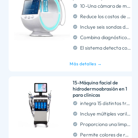
10-Una cámara de megapíxeles utiliza imágenes de tres espectros para analizar la piel
Reduce los costos de equipos y al mismo tiempo satisface las grandes demandas del mercado..
Incluye seis sondas de tratamiento distintas, como RF y ultrasonido..
Combina diagnósticos y tratamientos faciales en un solo dispositivo.
El sistema detecta con precisión ocho afecciones cutáneas específicas.
Más detalles →
15-Máquina facial de
hidrodermoabrasión en 1
para clínicas
integra 15 distintos tratamientos faciales en un solo dispositivo.
Incluye múltiples varillas especializadas como RF y ultrasonido..
Proporciona una limpieza no invasiva., exfoliación, e hidratación.
Permite colores de retroiluminación personalizados para una marca clínica personalizada.