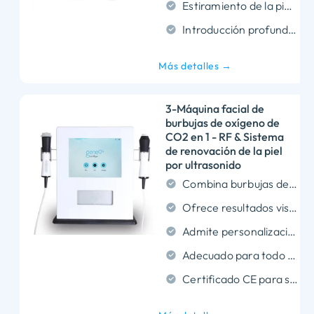
Estiramiento de la piel con martillo frío
Introducción profunda ultrasónica
Más detalles →
3-Máquina facial de
burbujas de oxígeno de
CO2 en 1 - RF & Sistema
de renovación de la piel
por ultrasonido
Combina burbujas de CO2, RF, y ultrasonido en un solo dispositivo.
Ofrece resultados visibles en la piel después de una sola sesión de tratamiento..
Admite personalización OEM/ODM para compradores mayoristas.
Adecuado para todo tipo de piel sin necesidad de tiempo de inactividad..
Certificado CE para seguridad, Uso clínico profesional.