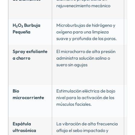
rejuvenecimiento mecánico
sup
pig
H₂O₂ Burbuja
Microburbujas de hidrógeno y
eli
Pequeña
oxígeno para una limpieza
pun
suave y profunda de los poros.
sen
Spray exfoliante
El microchorro de alta presión
Lín
a chorro
administra solución salina o
cu
suero sin agujas
per
pen
pr
Bio
Estimulación eléctrica de bajo
Le
microcorriente
nivel para la activación de los
vir
músculos faciales.
de 
ma
Espátula
La vibración de alta frecuencia
eli
ultrasónica
afloja el sebo impactado y
seb