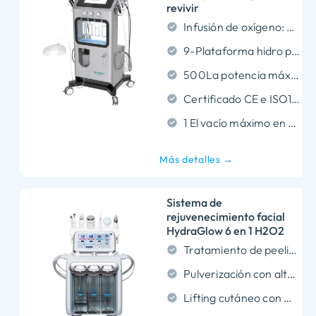
revivir
Infusión de oxígeno: Genera ≥95% de oxígeno puro para infusión de tejido profundo.
9-Plataforma hidro profesional en 1 para estética facial y corporal no quirúrgica.
500La potencia máxima de salida VA mantiene operaciones clínicas estables.
Certificado CE e ISO13485 con tecnología estética patentada..
1 El vacío máximo en barra garantiza una extracción profunda del fluido de los poros.
Más detalles →
Sistema de
rejuvenecimiento facial
HydraGlow 6 en 1 H2O2
Tratamiento de peeling acuático
Pulverización con alto contenido de oxígeno
Lifting cutáneo con microcorriente bipolar