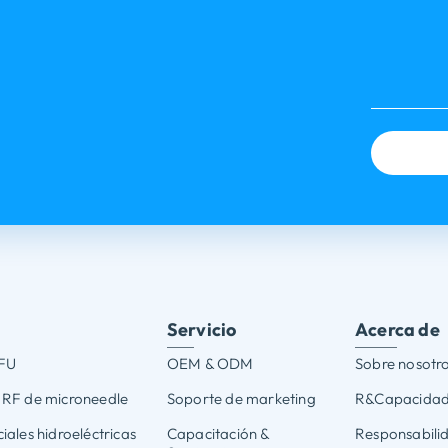
Servicio
Acerca de
FU
OEM & ODM
Sobre nosotr
 RF de microneedle
Soporte de marketing
R&Capacidad
ales hidroeléctricas
Capacitación &
Responsabilid