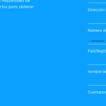
 inquietudes de
rtos para obtener
Dirección
Número de
País/Regi
nombre d
Cuéntanos