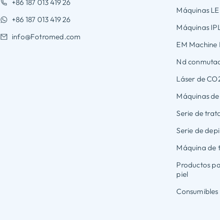
+86 187 013 419 26
Máquinas L
+86 187 013 419 26
Máquinas IP
info@Fotromed.com
EM Machine 
Nd conmutad
Láser de CO
Máquinas de a
Serie de tra
Serie de depi
Máquina de t
Productos pa
piel
Consumibles 