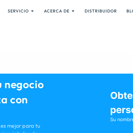
SERVICIO
ACERCA DE
DISTRIBUIDOR
BL
u negocio
Obte
za con
pers
Su nombr
es mejor para tu