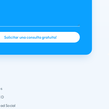
os
 D
ad Social