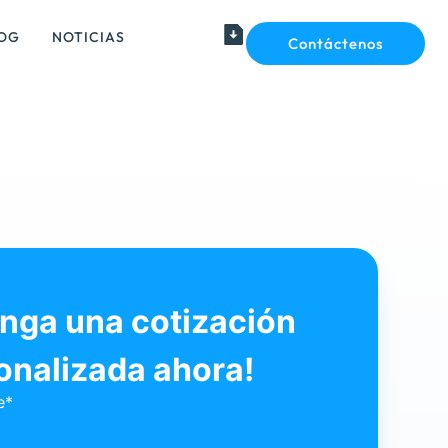
OG
NOTICIAS
Contáctenos
nga una cotización
onalizada ahora!
e*