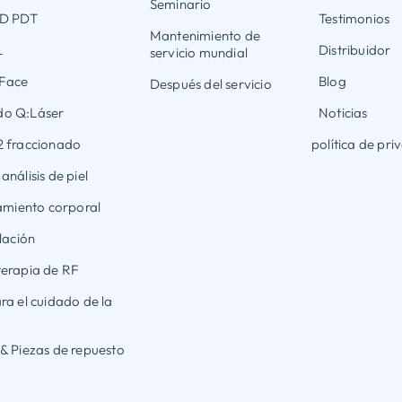
Seminario
ED PDT
Testimonios
Mantenimiento de
L
Distribuidor
servicio mundial
Face
Blog
Después del servicio
o Q:Láser
Noticias
2 fraccionado
política de pri
nálisis de piel
tamiento corporal
lación
erapia de RF
ra el cuidado de la
& Piezas de repuesto