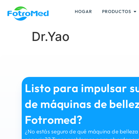
HOGAR
PRODUCTOS
Dr.Yao
Listo para impulsar s
de máquinas de belle
Fotromed?
¿No estás seguro de qué máquina de belleza 