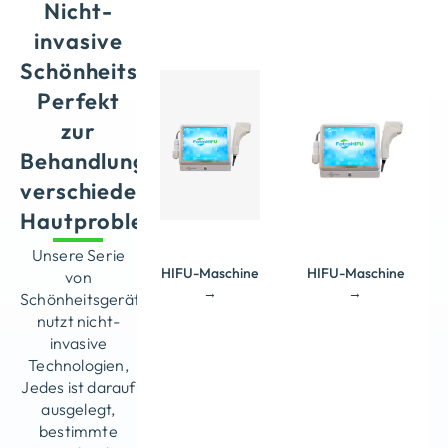
Nicht-
Hochintensives,
Hochintensives,
fokussiertes
fokussiertes
invasive
Ultraschallgerät
Ultraschallgerät
Schönheitsmaschinen
Sicheres
Sicheres
und
Perfekt
und
präzises
präzises
Ganzkörpererlebnis
zur
Ganzkörpererlebnis
Nicht-
Nicht-
Behandlung
invasiv,
invasiv,
nicht-
nicht-
verschiedener
chirurgische
chirurgische
Behandlung
Hautprobleme
Behandlung
Sichtbare
Sichtbare
Unsere Serie
Ergebnisse
Ergebnisse
HIFU-Maschine
HIFU-Maschine
nach
von
nach
einer
→
→
Schönheitsgeräten
einer
Sitzung
Sitzung
nutzt nicht-
invasive
Technologien,
Jedes ist darauf
ausgelegt,
bestimmte