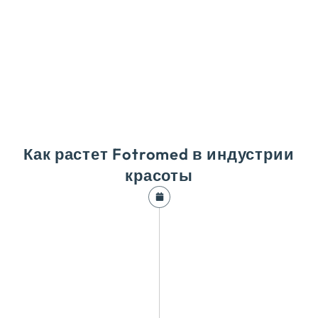
технологий и услуг, обеспечить безопаснее,
более эффективно, и устойчивые медицинские
эстетические решения. Содействовать
совместному и полноценному сообществу для
сотрудников, пользователи, и партнеры по
цепочке поставок.
Как растет Fotromed в индустрии
красоты