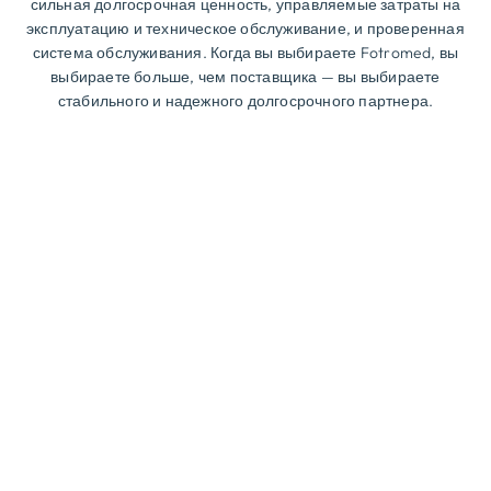
сильная долгосрочная ценность, управляемые затраты на
эксплуатацию и техническое обслуживание, и проверенная
система обслуживания. Когда вы выбираете Fotromed, вы
выбираете больше, чем поставщика — вы выбираете
стабильного и надежного долгосрочного партнера.
Видение компании
Чтобы создать новую ценность и
положительный вклад в здоровье и красоту
общества, стать глобально доверенным и
уважаемым предприятием.
Миссия компании
Благодаря постоянным инновациям в области