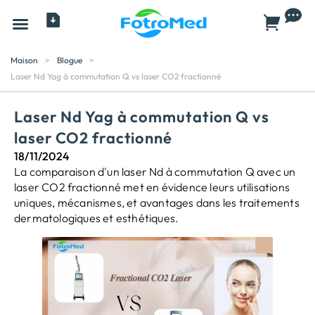
Tous les produits
À propos
Maison
>
Blogue
>
Laser Nd Yag à commutation Q vs laser CO2 fractionné
Laser Nd Yag à commutation Q vs
laser CO2 fractionné
18/11/2024
La comparaison d'un laser Nd à commutation Q avec un
laser CO2 fractionné met en évidence leurs utilisations
uniques, mécanismes, et avantages dans les traitements
dermatologiques et esthétiques.