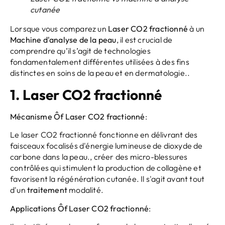
cutanée
Lorsque vous comparez un
Laser CO2 fractionné
à un
Machine d'analyse de la peau
, il est crucial de
comprendre qu’il s’agit de technologies
fondamentalement différentes utilisées à des fins
distinctes en soins de la peau et en dermatologie..
1.
Laser CO2 fractionné
Mécanisme
Ô
f
Laser CO2 fractionné
:
Le laser CO2 fractionné fonctionne en délivrant des
faisceaux focalisés d'énergie lumineuse de dioxyde de
carbone dans la peau., créer des micro-blessures
contrôlées qui stimulent la production de collagène et
favorisent la régénération cutanée. Il s'agit avant tout
d'un
traitement
modalité.
Applications
Ô
f
Laser CO2 fractionné
: