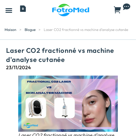
Tous les produits
À propos
Maison
>
Blogue
>
Laser CO2 fractionné vs machine d'analyse cutanée
Laser CO2 fractionné vs machine
d'analyse cutanée
23/11/2024
Laser CO2 fractionné vs machine d'analyse