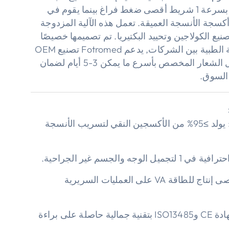
بطريقة غير جراحية بسرعة 1 شريط أقصى ضغط فراغ بينما يقوم في
كسجة الأنسجة العميقة. تعمل هذه الآلية المزدوجة
يع الكولاجين وتحييد البكتيريا. تم تصميمها خصيصًا
للمشتريات التجميلية الطبية بين الشركات, يدعم Fotromed تصنيع OEM
السريع, تقديم تكامل الشعار المخصص بأسرع ما يمكن 3-5 أيام لضمان
 السوق.
ضخ الأكسجين: يولد ≥95% من الأكسجين النقي لتسريب الأنسجة
500يحافظ أقصى إنتاج للطاقة VA على العمليات السريرية
حاصلة على شهادة CE وISO13485 بتقنية جمالية حاصلة على براءة