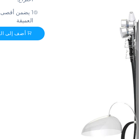
1 يضمن أقصى 
العميقة
أضف إلى ال