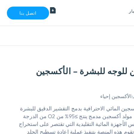
ار
اتصل بنا
ن للوجه للبشرة – الأكسجين
:
الأكسجين إحياء
كسجين المائي الاحترافية بدمج التقشير الدقيق للبشرة
باستخدام H2O2 مع مولد أكسجين مدمج ينتج ≥95% من O2 من الدرجة
الأجهزة المائية التقليدية التي تقتصر على استخراج
وم هذه المنصة بتنفيذ عملية إعادة تسطيح الجلد