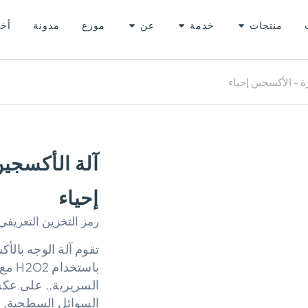
منتجات
خدمة
عن
موزع
مدونة
أخب
ة - الأكسجين إحياء
آلة الأكسجي
إحياء
رمز التخزين التعريفي
تقوم آلة الوجه بالأ
السريرية.. على عكس 
السوائل السطحية, تق