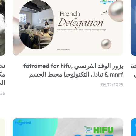
ة
يزور الوفد الفرنسي fotromed for hifu,
mnrf & تبادل التكنولوجيا محيط الجسم
مك
ال
06/12/2025
025