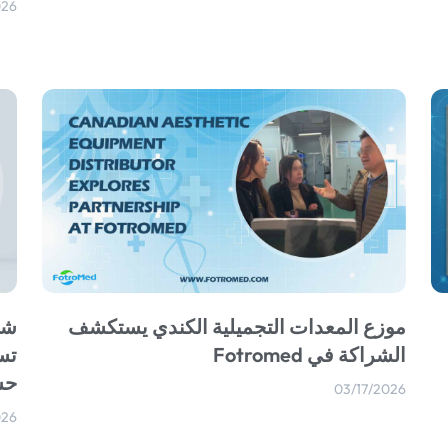
026
موزع المعدات التجميلية الكندي يستكشف
شر
الشراكة في Fotromed
تس
حسب 
03/17/2026
026