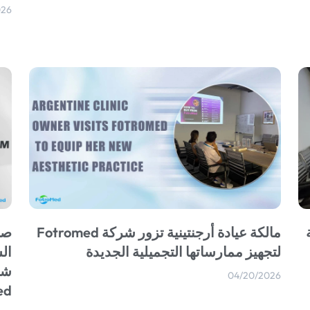
026
مالكة عيادة أرجنتينية تزور شركة Fotromed
صا
لتجهيز ممارساتها التجميلية الجديدة
ال
شر
04/20/2026
ed