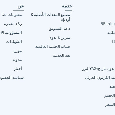
خدمة
عن
تصنيع المعدات الأصلية &
معلومات عنا
أوديإم
ر&د القدرة
دعم التسويق
ائية
المسؤولية الا
تمرين & ندوة
الشهادات
صيانة الخدمة العالمية
موزع
بعد الخدمة
مدونة
أخبار
يد الكربون الجزئي
سياسة الخصوص
جلد
الجسم
الشعر