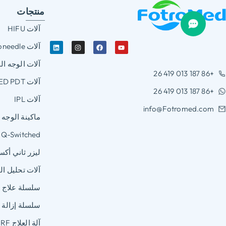
منتجات
آلات HIFU
آلات RF microneedle
آلات الوجه الم
+86 187 013 419 26
آلات LED PDT
+86 187 013 419 26
آلات IPL
info@Fotromed.com
ماكينة الوجه
Q-Switched بدون تاريخ:YAG ليزر
ليزر ثاني أكس
آلات تحليل ال
سلسلة علاج 
سلسلة إزالة 
آلة العلاج RF