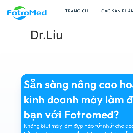
TRANG CHỦ
CÁC SẢN PHẨ
Dr.Liu
Sẵn sàng nâng cao h
kinh doanh máy làm 
bạn với Fotromed?
Không biết máy làm đẹp nào tốt nhất cho d