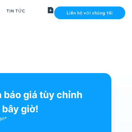
TIN TỨC
Liên hệ với chúng tôi
 báo giá tùy chỉnh
 bây giờ!
ạn*