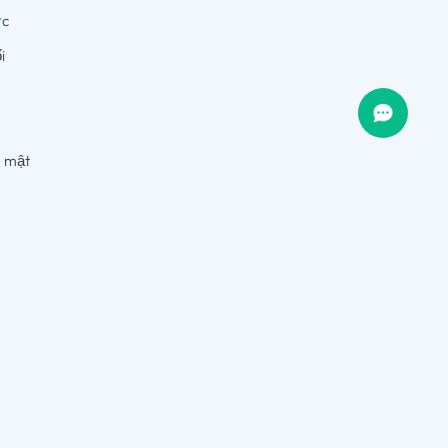
ực
i
o mật