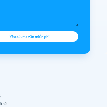
g
ã hội