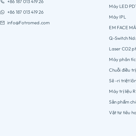
+86 187 013 419 26
Máy LED PD
+86 187 013 419 26
Máy IPL
info@Fotromed.com
EM FACE MÁ
Q-Switch Nd
Laser CO2 p
Máy phân tíc
Chuỗi điều tr
Sê -ri triệt l
Máy trị liệu 
Sản phẩm ch
Vật tư tiêu h