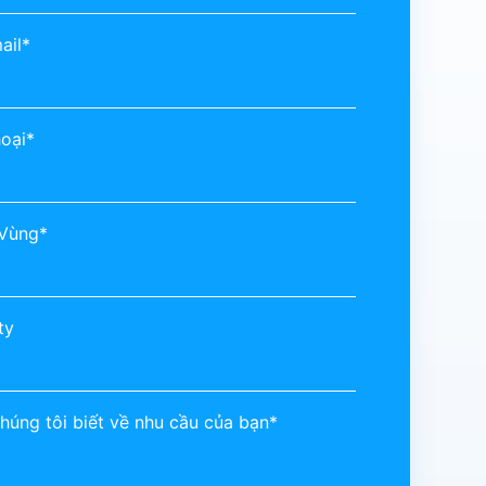
ail*
hoại*
/Vùng*
ty
húng tôi biết về nhu cầu của bạn*