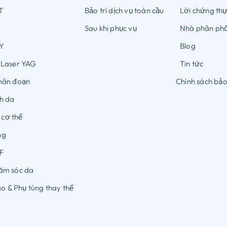
T
Bảo trì dịch vụ toàn cầu
Lời chứng th
Sau khi phục vụ
Nhà phân phố
Y
Blog
:Laser YAG
Tin tức
hân đoạn
Chính sách bả
h da
ị cơ thể
ông
RF
ăm sóc da
ao & Phụ tùng thay thế