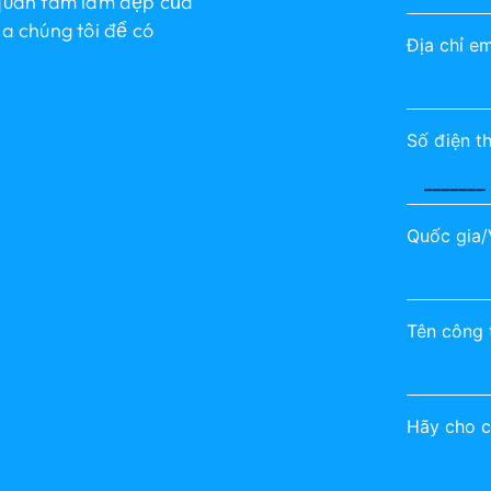
 quan tâm làm đẹp của
ủa chúng tôi để có
Địa chỉ em
Số điện t
Quốc gia
Tên công 
Hãy cho c