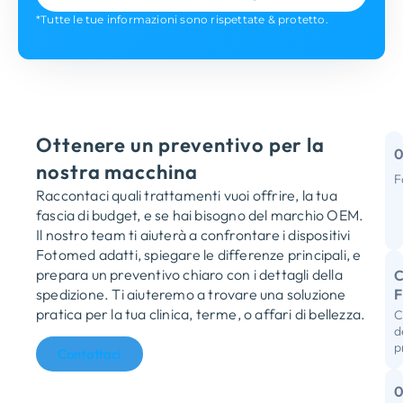
*Tutte le tue informazioni sono rispettate & protetto.
Ottenere un preventivo per la
nostra macchina
F
Raccontaci quali trattamenti vuoi offrire, la tua
R
fascia di budget, e se hai bisogno del marchio OEM.
m
Il nostro team ti aiuterà a confrontare i dispositivi
Fotomed adatti, spiegare le differenze principali, e
prepara un preventivo chiaro con i dettagli della
C
spedizione. Ti aiuteremo a trovare una soluzione
pratica per la tua clinica, terme, o affari di bellezza.
C
R
d
p
D
Contattaci
I