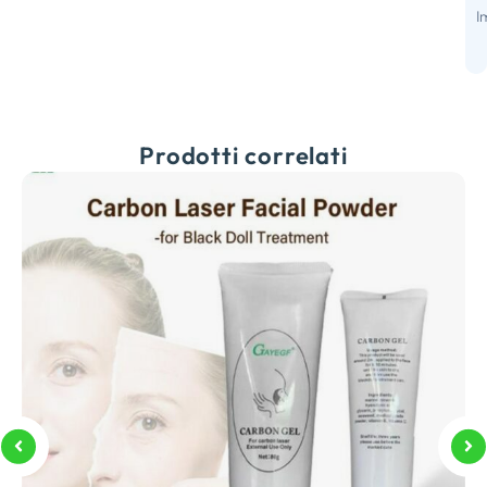
C
I
d
f
Prodotti correlati