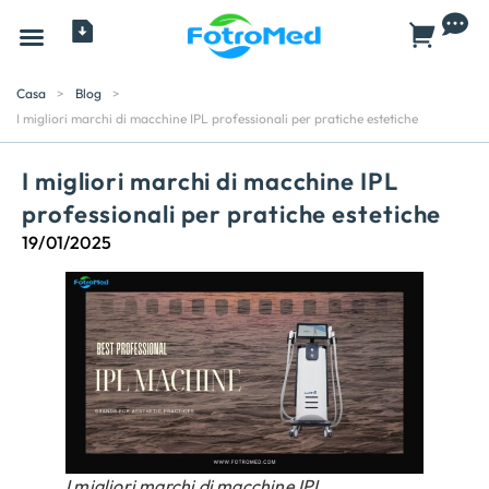
Tutti i prodotti
Casa
>
Blog
>
I migliori marchi di macchine IPL professionali per pratiche estetiche
I migliori marchi di macchine IPL
professionali per pratiche estetiche
19/01/2025
I migliori marchi di macchine IPL