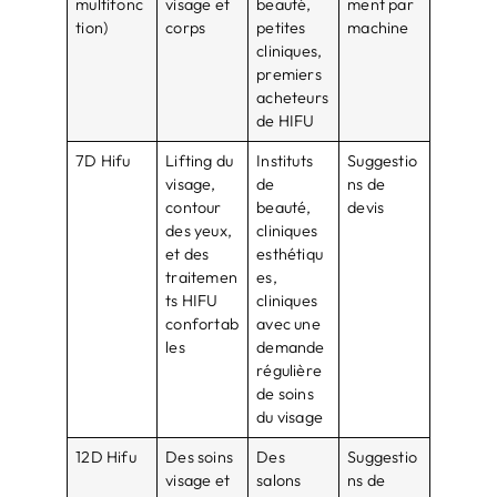
multifonc
visage et
beauté,
ment par
tion)
corps
petites
machine
cliniques,
premiers
acheteurs
de HIFU
7D Hifu
Lifting du
Instituts
Suggestio
visage,
de
ns de
contour
beauté,
devis
des yeux,
cliniques
et des
esthétiqu
traitemen
es,
ts HIFU
cliniques
confortab
avec une
les
demande
régulière
de soins
du visage
12D Hifu
Des soins
Des
Suggestio
visage et
salons
ns de