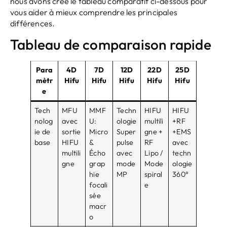
nous avons créé le tableau comparatif ci-dessous pour
vous aider à mieux comprendre les principales
différences.
Tableau de comparaison rapide
Para
4D
7D
12D
22D
25D
mètr
Hifu
Hifu
Hifu
Hifu
Hifu
e
Tech
MFU
MMF
Techn
HIFU
HIFU
nolog
avec
U:
ologie
multili
+RF
ie de
sortie
Micro
Super
gne +
+EMS
base
HIFU
&
pulse
RF
avec
multili
Écho
avec
Lipo /
techn
gne
grap
mode
Mode
ologie
hie
MP
spiral
360°
focali
e
sée
macr
o