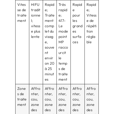
Vites
HIFU
Rapid
Très
Rapid
Rapid
se de
tradit
e;
rapid
e
e;
traite
ionne
Traite
e;
pour
Vitess
ment
l;
ment
417-
les
e de
vitess
comp
Le
grand
répéti
e plus
let du
mode
es
tion
lente
visag
point
surfa
régla
e,
MP
ces
ble
souve
racco
nt
urcit
envir
le
on 20
temp
à 25
s de
minut
traite
es
ment
Zone
Affro
Affro
Affro
Affro
Affro
s de
nter,
nter,
nter,
nter,
nter,
traite
cou,
cou,
cou,
cou,
cou,
ment
zone
zone
zone
zone
zone
des
des
des
des
des