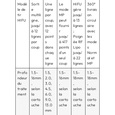
Modè
Sorti
Une
Le
HIFU
360°
le de
e
ligne
mode
gère
livrais
tir
multili
par
MP
jusqu'
on
HIFU
gne,
coup,
peut
à 13
circul
jusqu'
avec
fourni
lignes
aire
à 12
12
r
;
avec
lignes
point
jusqu'
Poign
les
par
s
à 417
ée RF
mode
coup
dans
points
Lipo
s
chaq
d'un
jusqu'
Norm
ue
seul
à 22
al et
ligne
coup
lignes
MP
Profo
1.5–
1.5,
1.5–
1.5–
1.5–
ndeur
16mm
2.0,
16mm
18mm
18mm
du
,
3.0,
,
,
,
traite
selon
4.5,
selon
selon
selon
ment
la
6.0,
la
la
la
carto
9.0,
carto
carto
carto
uche
13.0
uche
uche
uche
mm