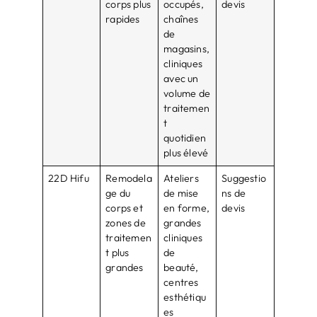
corps plus
occupés,
devis
rapides
chaînes
de
magasins,
cliniques
avec un
volume de
traitemen
t
quotidien
plus élevé
22D Hifu
Remodela
Ateliers
Suggestio
ge du
de mise
ns de
corps et
en forme,
devis
zones de
grandes
traitemen
cliniques
t plus
de
grandes
beauté,
centres
esthétiqu
es