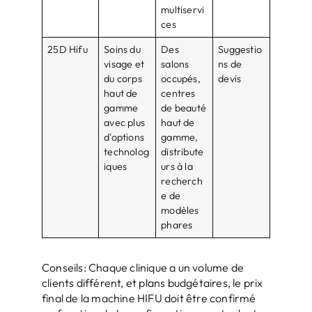
multiservi
ces
25D Hifu
Soins du
Des
Suggestio
visage et
salons
ns de
du corps
occupés,
devis
haut de
centres
gamme
de beauté
avec plus
haut de
d'options
gamme,
technolog
distribute
iques
urs à la
recherch
e de
modèles
phares
Conseils: Chaque clinique a un volume de
clients différent, et plans budgétaires, le prix
final de la machine HIFU doit être confirmé