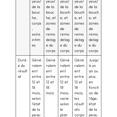
yeux/
yeux/
yeux/
yeux/
yeux/
de la
de la
de la
de la
de la
bouc
bouc
bouch
bouch
bouch
he,
he, et
e, et
e, et
e, et
corps
zones
zones
zones
zones
,
de
de
de
de
soins
remo
remo
remo
remo
intim
delag
delag
delag
delag
es
e du
e du
e du
e du
corps
corps
corps
corps
Duré
Géné
Géné
Géné
Géné
Jusqu'
e du
ralem
ralem
ralem
ralem
à un
résult
ent
ent
ent
ent
an ou
at
entre
entre
entre
entre
plus,
12 et
12 et
12 et
12 et
en
18
18
18
18
foncti
mois,
mois
mois;
mois;
on de
selon
varie
les
l'âge,
l'état
selon
résult
état
de la
le
ats
de la
peau
plan
corpo
peau