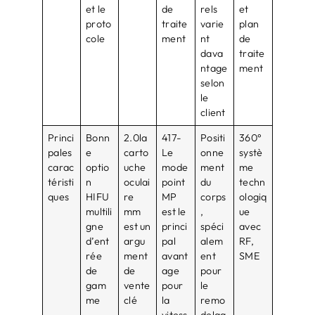
et le
de
rels
et
proto
traite
varie
plan
cole
ment
nt
de
dava
traite
ntage
ment
selon
le
client
Princi
Bonn
2.0la
417-
Positi
360°
pales
e
carto
Le
onne
systè
carac
optio
uche
mode
ment
me
téristi
n
oculai
point
du
techn
ques
HIFU
re
MP
corps
ologiq
multili
mm
est le
,
ue
gne
est un
princi
spéci
avec
d’ent
argu
pal
alem
RF,
rée
ment
avant
ent
SME
de
de
age
pour
gam
vente
pour
le
me
clé
la
remo