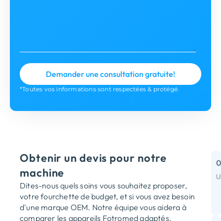
*Toutes vos informations sont respectées & protégé.
Obtenir un devis pour notre
machine
U
Dites-nous quels soins vous souhaitez proposer,
R
votre fourchette de budget, et si vous avez besoin
m
d'une marque OEM. Notre équipe vous aidera à
comparer les appareils Fotromed adaptés,