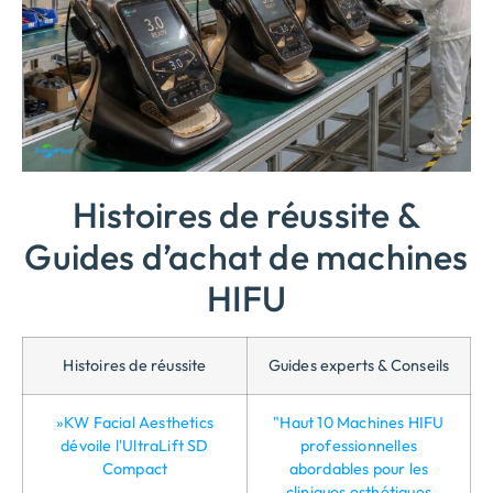
Histoires de réussite &
Guides d’achat de machines
HIFU
Histoires de réussite
Guides experts & Conseils
»KW Facial Aesthetics
"Haut 10 Machines HIFU
dévoile l'UltraLift SD
professionnelles
Compact
abordables pour les
cliniques esthétiques