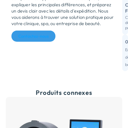
expliquer les principales différences, et préparez
C
un devis clair avec les détails d'expédition. Nous
vous aiderons à trouver une solution pratique pour
C
R
d
votre clinique, spa, ou entreprise de beauté.
p
D
Contactez-nous
I
C
E
d
d
b
Produits connexes