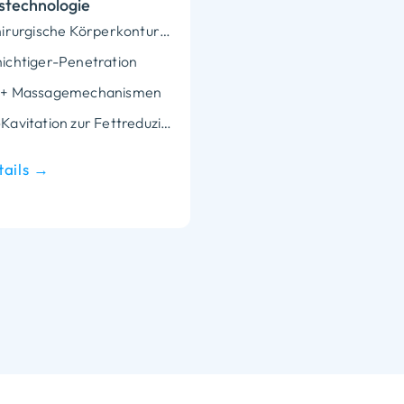
stechnologie
Nicht-chirurgische Körperkonturierung
ichtiger-Penetration
 + Massagemechanismen
40KHz -Kavitation zur Fettreduzierung
tails →