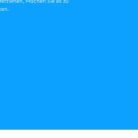
terziehen, Machen Sie es zu
ken.