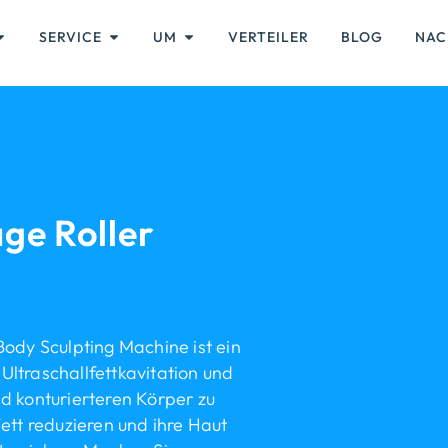
SERVICE
UM
VERTEILER
BLOG
NAC
ge Roller
Body Sculpting Machine ist ein
Ultraschallfettkavitation und
d konturierteren Körper zu
ett reduzieren und ihre Haut