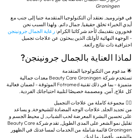
Groningen
في
فوتروميد
, نعتقد أن التكنولوجيا المتقدمة جنبا إلى جنب مع
أيدي الخبراء تخلق حقيقيا, جمال دائم. ولهذا السبب نحن
فخورون بتقديمك لأحد شركائنا الكرام:
رعاية الجمال جرونينجن
- الوجهة النهائية لأولئك الذين يبحثون عن علاجات تجميل
احترافية ذات نتائج رائعة.
لماذا العناية بالجمال جرونينجن?
🌟
مدعوم من التكنولوجيا المتقدمة
تستخدم شركة Beauty Care Groningen معدات جمالية
متميزة - بما في ذلك تقنية Fotromed الموثوقة - لضمان فعالية
كل علاج, آمن, ومصممة خصيصًا لتلبية احتياجاتك الفردية.
💆‍♀
مجموعة كاملة من علاجات التجميل
من
تجديد الجلد
,
علاجات الوجه المضادة للشيخوخة
, و
يساعد
على تحسين البشرة المعرضة لحب الشباب
, ل
محيط الجسم
و
تقليل نمو الشعر على المدى الطويل
, تقدم شركة Beauty Care
Groningen قائمة شاملة من الخدمات لمساعدتك في الظهور
والشعور بأفضل ما لديك.