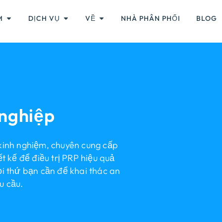
M
DỊCH VỤ
VỀ
NHÀ PHÂN PHỐI
BLOG
nghiệp
kinh nghiệm, chuyên cung cấp
t kế để điều trị PRP hiệu quả
i thứ bạn cần để khai thác an
u cầu.