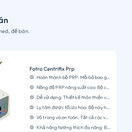
bán
med, để bán.
Fotro Centrifix Prp
Hoàn thành bộ PRP: Mỗi bộ bao gồm tất cả các thành phần thiết yếu: ống tiêm vô trùng, ống chống đông máu, Phân tách PRP, và container ly tâm, Đảm bảo quy trình PRP toàn diện.
Nồng độ PRP năng suất cao: Bộ centrifix fotro được thiết kế để tối đa hóa nồng độ tiểu cầu, Cung cấp một giải pháp PRP mạnh mẽ giúp tăng cường chữa bệnh và trẻ hóa.
Dễ sử dụng: Thiết kế thân thiện với người dùng đơn giản hóa quy trình chuẩn bị, giảm thiểu xử lý và giảm nguy cơ ô nhiễm, làm cho nó phù hợp cho cả các học viên mới và có kinh nghiệm.
Ly tâm được tối ưu hóa: Bộ này hoạt động với máy ly tâm tiêu chuẩn, Đảm bảo chiết xuất PRP hiệu quả với tốc độ và thời gian tối ưu.
Vô trùng và an toàn: Tất cả các vật liệu đều vô trùng và đáp ứng các tiêu chuẩn cấp độ y tế cao, Đảm bảo an toàn cho cả học viên và bệnh nhân.
Khả năng tương thích đa năng: Bộ dụng cụ PRP Fotro Centrifix phù hợp cho các phương pháp điều trị khác nhau, bao gồm trẻ hóa da, Phục hồi tóc, và liệu pháp khớp, làm cho họ trở thành một lựa chọn đa năng cho các phòng khám.