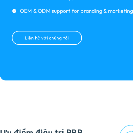
OEM & ODM support for branding & marketin
Liên hệ với chúng tôi
Ưu điểm điều trị PRP