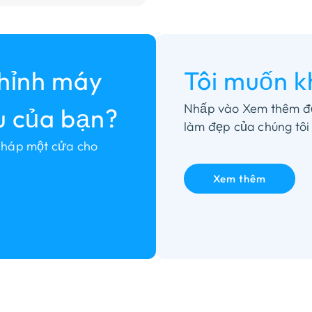
chỉnh máy
Tôi muốn k
Nhấp vào Xem thêm để 
u của bạn?
làm đẹp của chúng tôi
 pháp một cửa cho
Xem thêm