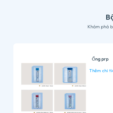
Bộ
Khám phá bộ
Ống prp
Thêm chi t