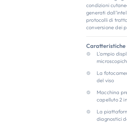
condizioni cutane
generati dall’inte
protocolli di trat
conversione dei p
Caratteristiche 
L'ampio displ
microscopich
La fotocamera
del viso
Macchina prem
capelluto 2 in
La piattaform
diagnostici d