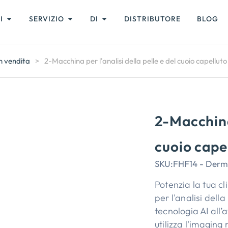
I
SERVIZIO
DI
DISTRIBUTORE
BLOG
in vendita
>
2-Macchina per l'analisi della pelle e del cuoio capelluto 
2-Macchina 
cuoio capel
SKU:
FHF14 - Derm
Potenzia la tua c
per l'analisi dell
tecnologia AI all
utilizza l'imaging