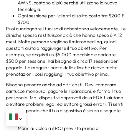
AWNS, costano di più perché utilizzano la nuova
tecnologia.
Ogni sessione per i clienti di solito costa tra $200 E
$700.
Puoi guadagnare i tuoi soldi abbastanza velocemente. Le
cliniche spesso restituiscono ciò che hanno speso 6 A 12
mesi. Molte persone vogliono il microneedling, quindi
questo ti aiuta a raggiungere il tuo obiettivo. Per
esempio, se acquisti un $5,000 macchina e caricare
$300 per sessione, hai bisogno di circa 17 sessioni per
pagarlo. La maggior parte delle cliniche riceve molte
prenotazioni, così raggiungi il tuo obiettivo prima.
Bisogna pensare anche ad altri costi. Devi comprare
cartucce monouso, pagare le riparazioni, e forma il tuo
personale. Ma i dispositivi approvati dalla FDA ti aiutano
a evitare problemi legali ed evitare grossi errori. Ti senti
meglio sapendo che il tuo dispositivo è sicuro e segue le
regole.
Mancia: Calcola il ROI previsto prima di