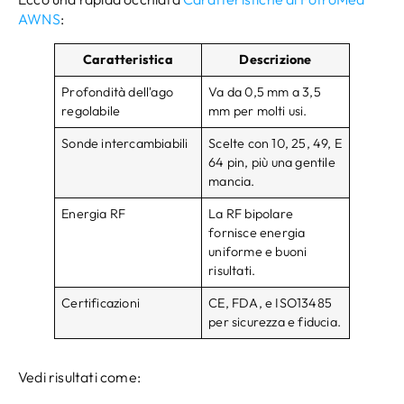
AWNS
:
Caratteristica
Descrizione
Profondità dell'ago
Va da 0,5 mm a 3,5
regolabile
mm per molti usi.
Sonde intercambiabili
Scelte con 10, 25, 49, E
64 pin, più una gentile
mancia.
Energia RF
La RF bipolare
fornisce energia
uniforme e buoni
risultati.
Certificazioni
CE, FDA, e ISO13485
per sicurezza e fiducia.
Vedi risultati come: