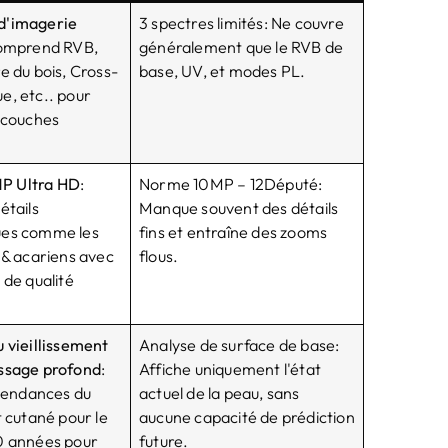
d'imagerie
3 spectres limités: Ne couvre
omprend RVB,
généralement que le RVB de
e du bois, Cross-
base, UV, et modes PL.
e, etc.. pour
s couches
P Ultra HD
:
Norme 10MP – 12Député:
étails
Manque souvent des détails
ues comme les
fins et entraîne des zooms
 & acariens avec
flous.
 de qualité
u vieillissement
Analyse de surface de base:
ssage profond
:
Affiche uniquement l'état
 tendances du
actuel de la peau, sans
t cutané pour le
aucune capacité de prédiction
0 années pour
future.