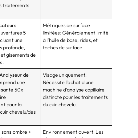
s traitements
icateurs
Métriques de surface
ouvertures 5
limitées: Généralement limité
ncluant une
à l'huile de base, rides, et
lus profonde,
taches de surface.
 et gisements de
s.
 Analyseur de
Visage uniquement:
mprend une
Nécessite l'achat d'une
ssante 50x
machine d'analyse capillaire
ire
distincte pour les traitements
nt pour la
du cuir chevelu.
 cuir chevelu/des
 sans ombre +
Environnement ouvert: Les