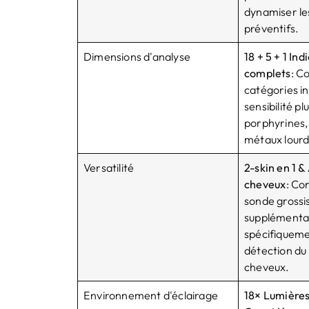
dynamiser le
préventifs.
Dimensions d'analyse
18 + 5 + 1 Ind
complets
: C
catégories i
sensibilité p
porphyrines,
métaux lourd
Versatilité
2-skin en 1 &
cheveux
: Co
sonde grossi
supplémenta
spécifiqueme
détection du
cheveux.
Environnement d'éclairage
18× Lumières