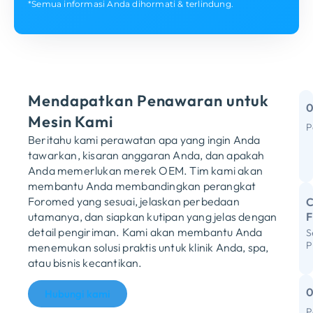
*Semua informasi Anda dihormati & terlindung.
Mendapatkan Penawaran untuk
Mesin Kami
P
Beritahu kami perawatan apa yang ingin Anda
H
tawarkan, kisaran anggaran Anda, dan apakah
b
Anda memerlukan merek OEM. Tim kami akan
membantu Anda membandingkan perangkat
Foromed yang sesuai, jelaskan perbedaan
C
utamanya, dan siapkan kutipan yang jelas dengan
detail pengiriman. Kami akan membantu Anda
S
R
P
menemukan solusi praktis untuk klinik Anda, spa,
S
atau bisnis kecantikan.
I
Hubungi kami
S
P