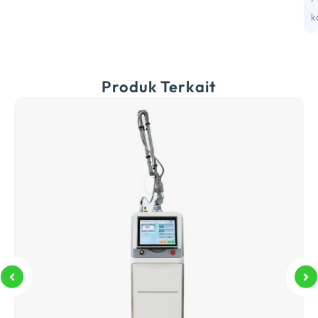
p
k
Produk Terkait