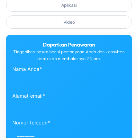
Aplikasi
Video
Dapatkan Penawaran
Tinggalkan pesan berisi pertanyaan Anda dan konsultan
kami akan membalasnya 24 jam.
Nama Anda*
Alamat email*
Nomor telepon*