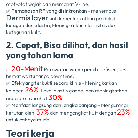
otot-otot wajah dan memahat V-line.
✅
Pemanasan RF yang disinkronkan
- menembus
D
ermis layer
untuk meningkatkan
produksi
kolagen dan elastin
, Meningkatkan elastisitas dan
keteguhan kulit.
2. Cepat, Bisa dilihat, dan hasil
yang tahan lama
20-Menit
✅
Perawatan wajah penuh
- efisien, sesi
hemat waktu tanpa downtime.
✅
Efek yang terbukti secara klinis
- Meningkatkan
26%
kolagen
, Level elastin ganda, dan meningkatkan
30%
nada otot istirahat
.
✅
Manfaat langsung dan jangka panjang
- Mengurangi
37%
23%
kerutan oleh
dan mengangkat kulit dengan
untuk cahaya muda.
Teori kerja