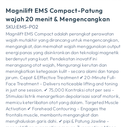
Magnilift EMS Compact-Patung
wajah 20 menit & Mengencangkan
SKU:
EMS-P02
Magnilift EMS Compact adalah perangkat perawatan
wajah mutakhir yang dirancang untuk mengencangkan,
mengangkat, dan memahat wajah menggunakan output
energi panas yang disinkronkan dan teknologi magnetik
berdenyut yang kuat. Pendekatan inovatif ini
merangsang otot wajah, Mengurangi kerutan dan
meningkatkan ketegasan kulit - secara alami dan tanpa
jarum. Cepat &
Effective Treatment ✔ 20-Minute Full-
Face Treatment – Delivers noticeable lifting and toning
in just one session
. ✔ 75,000 Kontraksi otot per sesi -
Stimulasi listrik menargetkan depolarisasi saraf motorik,
memicu keterlibatan otot yang dalam.
Targeted Muscle
Activation ✔ Forehead Contouring – Engages the
frontalis muscle
, membantu mengangkat dan
menghaluskan garis dahi. ✔ pipi & Patung Jawline -